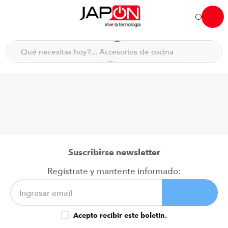
Hola... qué necesitas hoy?
Qué necesitas hoy?... Accesorios de cocina
Qué necesitas hoy?... Hogar
TÉRMINOS MÁS BUSCADOS
moto
1
.
refrigeradora
2
.
lavadora
3
.
scooter
4
.
Suscribirse newsletter
england sound parlantes
5
.
Regístrate y mantente informado:
laptop
6
.
celular
7
.
Acepto recibir este boletín.
iphone
8
.