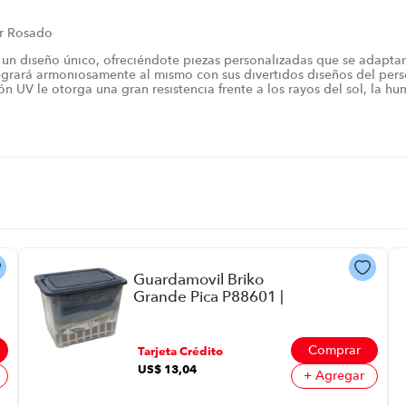
or Rosado
n diseño único, ofreciéndote piezas personalizadas que se adaptan a 
ntegrará armoniosamente al mismo con sus divertidos diseños del per
ón UV le otorga una gran resistencia frente a los rayos del sol, la 
Guardamovil Briko
Grande Pica P88601 |
73 Litros Color Gris
Comprar
Tarjeta Crédito
US$
13
,
04
+ Agregar