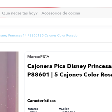
la... qué necesitas hoy?
Qué necesitas hoy?... Accesorios de cocina
Qué necesitas hoy?... Hogar
TÉRMINOS MÁS BUSCADOS
moto
1
.
isney Princesas 14 P88601 | 5 Cajones Color Rosado
refrigeradora
2
.
lavadora
3
.
PICA
scooter
4
.
Cajonera Pica Disney Princesa
england sound parlantes
5
.
P88601 | 5 Cajones Color Ro
laptop
6
.
celular
7
.
iphone
8
.
congelador
9
.
Marca
Color
cocina
10
.
PICA
ROSADO