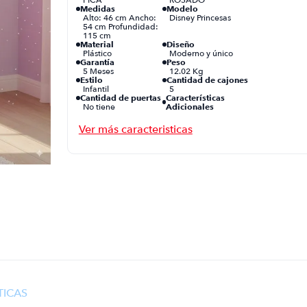
Medidas
Modelo
Alto: 46 cm Ancho:
Disney Princesas
54 cm Profundidad:
115 cm
Material
Diseño
Plástico
Moderno y único
Garantía
Peso
5 Meses
12.02 Kg
Estilo
Cantidad de cajones
Infantil
5
Cantidad de puertas
Características
No tiene
Adicionales
Su elaboración en
plástico con
protección UV le
otorga una gran
resistencia frente a
los rayos del so
Función
Optimiza tu
dormitorio y
organiza tu ropa.
TICAS