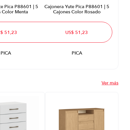
te Pica P88601 | 5
Cajonera Yute Pica P88601 | 5
s Color Menta
Cajones Color Rosado
$ 51,23
US$ 51,23
PICA
PICA
Ver más
Caj
Sup
P88
Caj
Col