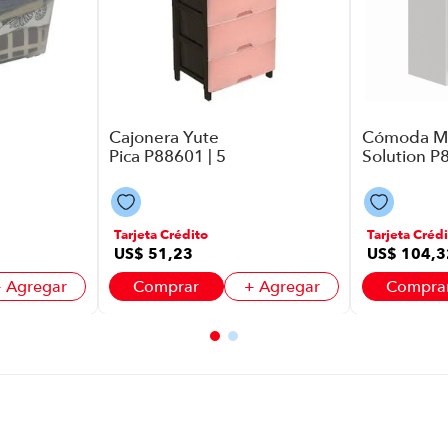
Cajonera Yute
Cómoda M
Pica P88601 | 5
Solution P
Cajones Color
5 Cajones 
Rosado
Blanco
Tarjeta Crédito
Tarjeta Crédi
US$
51
,
23
US$
104
,
3
 Agregar
Comprar
+ Agregar
Compra