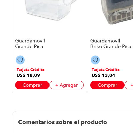
ar
Guardamovil
Guardamovil
Grande Pica
Briko Grande Pica
P88601 | 81 Litros
P88601 | 73 Litros
Color Blanco
Color Gris
Tarjeta Crédito
Tarjeta Crédito
US$
18
,
09
US$
13
,
04
Comprar
+ Agregar
Comprar
+
Comentarios sobre el producto