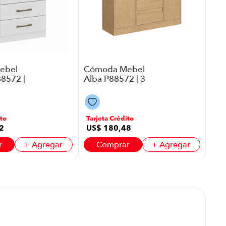
Caf
Tar
US
US
ebel
Cómoda Mebel
88572 |
Alba P88572 | 3
Color
Puerta Con Repisa
4 Cajones Color
Angelin
to
Tarjeta Crédito
2
US$
180
,
48
r
+ Agregar
Comprar
+ Agregar