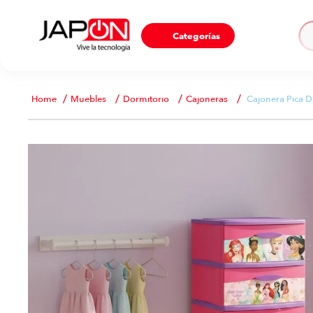
Ho
Categorías
Muebles
Dormitorio
Cajoneras
Cajonera Pica D