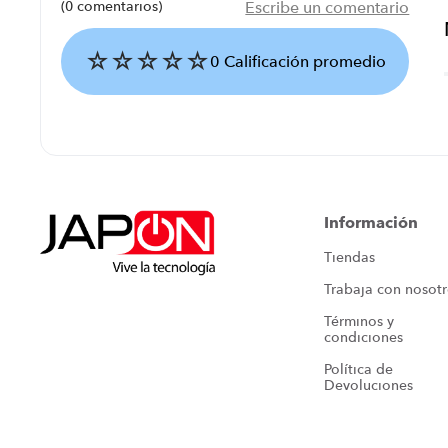
(0 comentarios)
Escribe un comentario
☆
☆
☆
☆
☆
0 Calificación promedio
Agregar comentario
Título
Información
Tiendas
Califica el producto de 1 a 5 estrellas
Trabaja con nosot
★
★
★
★
★
Términos y 
Tu nombre
condiciones
Política de 
Devoluciones
Dirección de email