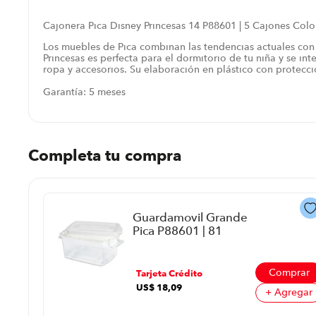
Cajonera Pica Disney Princesas 14 P88601 | 5 Cajones Col
Los muebles de Pica combinan las tendencias actuales con u
Princesas es perfecta para el dormitorio de tu niña y se i
ropa y accesorios. Su elaboración en plástico con protecci
Garantía: 5 meses
Completa tu compra
Guardamovil Grande
Pica P88601 | 81
Litros Color Blanco
Comprar
Tarjeta Crédito
US$
18
,
09
+ Agregar
prar