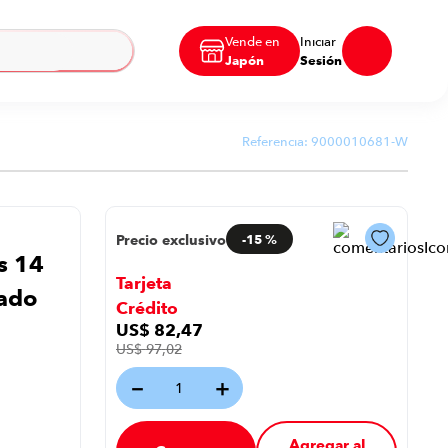
Vende en
Iniciar
Japón
Sesión
Referencia:
9000010681-W
Precio exclusivo
-
15 %
s 14
Tarjeta
sado
Crédito
US$
82
,
47
US$
97
,
02
－
＋
Agregar al