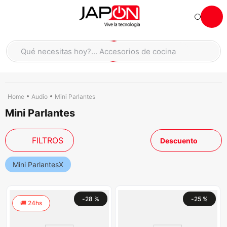
Hola... qué necesitas hoy?
Qué necesitas hoy?... Accesorios de cocina
Qué necesitas hoy?... Hogar
TÉRMINOS MÁS BUSCADOS
moto
1
.
Audio
Mini Parlantes
Mini Parlantes
refrigeradora
2
.
lavadora
3
.
FILTROS
Descuento
scooter
4
.
england sound parlantes
Mini Parlantes
5
.
laptop
6
.
-
28 %
-
25 %
celular
7
.
24hs
iphone
8
.