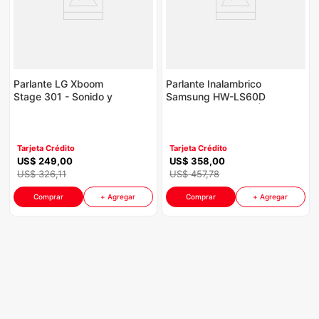
Parlante LG Xboom
Parlante Inalambrico
Stage 301 - Sonido y
Samsung HW-LS60D
Luces para tu Fiesta -
Music Frame 2024 |
120W
Color Negro
Tarjeta Crédito
Tarjeta Crédito
US$
249
,
00
US$
358
,
00
US$
326
,
11
US$
457
,
78
Comprar
+ Agregar
Comprar
+ Agregar