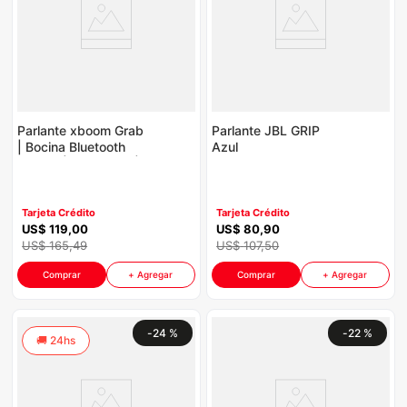
congelador
9
.
cocina
10
.
Parlante xboom Grab
Parlante JBL GRIP
| Bocina Bluetooth
Azul
portátil | 30W IP67 |
Resistencia militar |
Negrooro
Tarjeta Crédito
Tarjeta Crédito
US$
119
,
00
US$
80
,
90
US$
165
,
49
US$
107
,
50
Comprar
+ Agregar
Comprar
+ Agregar
-
24 %
-
22 %
24hs