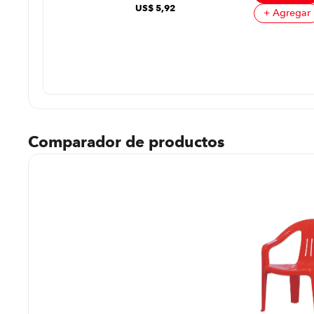
US$
5
,
92
+ Agregar
prar
regar
Comparador de productos