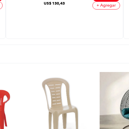
US$
130
,
43
+ Agregar