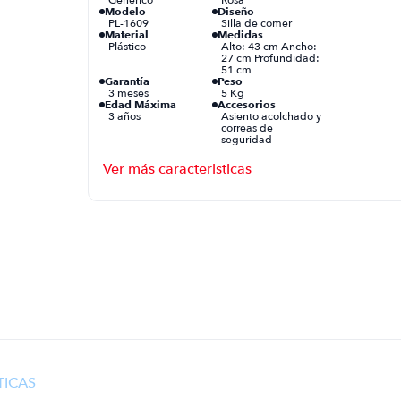
Modelo
Diseño
PL-1609
Silla de comer
Material
Medidas
Plástico
Alto: 43 cm Ancho:
27 cm Profundidad:
51 cm
Garantía
Peso
3 meses
5 Kg
Edad Máxima
Accesorios
3 años
Asiento acolchado y
correas de
seguridad
Otras
Características
2 en 1, duradera,
elegante
TICAS