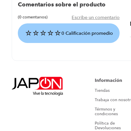
Comentarios sobre el producto
(0 comentarios)
Escribe un comentario
☆
☆
☆
☆
☆
0 Calificación promedio
Agregar comentario
Título
Información
Tiendas
Califica el producto de 1 a 5 estrellas
Trabaja con nosot
★
★
★
★
★
Términos y 
Tu nombre
condiciones
Política de 
Devoluciones