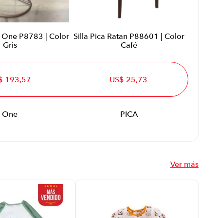
e One P8783 | Color
Silla Pica Ratan P88601 | Color
Gris
Café
$ 193,57
US$ 25,73
One
PICA
Ver más
Bab
Lar