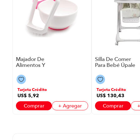
ar
Majador De
Silla De Comer
Alimentos Y
Para Bebé Úpale
Tazón Genial Gn-
Leia Elefante
Bgb001 P88666 |
P8906 | Color Gris
Color Varios
Tarjeta Crédito
Tarjeta Crédito
US$
5
,
92
US$
130
,
43
Comprar
+ Agregar
Comprar
+