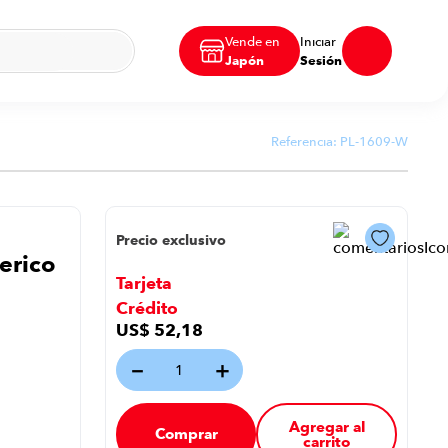
Vende en
Iniciar
Japón
Sesión
Referencia:
PL-1609-W
Precio exclusivo
erico
Tarjeta
Crédito
US$
52
,
18
－
＋
Agregar al
Comprar
carrito