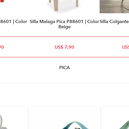
88601 | Color
Silla Malaga Pica P88601 | Color
Silla Colgant
Beige
90
US$ 7,90
US
PICA