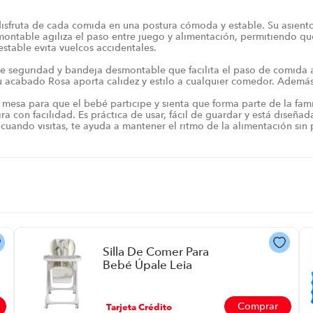
 disfruta de cada comida en una postura cómoda y estable. Su asien
ntable agiliza el paso entre juego y alimentación, permitiendo que
estable evita vuelcos accidentales.
de seguridad y bandeja desmontable que facilita el paso de comida a
 su acabado Rosa aporta calidez y estilo a cualquier comedor. Ademá
 mesa para que el bebé participe y sienta que forma parte de la famil
ira con facilidad. Es práctica de usar, fácil de guardar y está dise
uando visitas, te ayuda a mantener el ritmo de la alimentación sin p
Silla De Comer Para
Bebé Úpale Leia
Elefante P8906 | Color
Gris
Comprar
Tarjeta Crédito