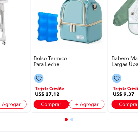
Bolso Térmico
Babero Ma
Para Leche
Largas Úpa
Materna Úpale
P8906 | De
P8906 | Color
Años Color
Turquesa
Tarjeta Crédito
Tarjeta Crédi
US$
27
,
12
US$
9
,
37
 Agregar
Comprar
+ Agregar
Compra