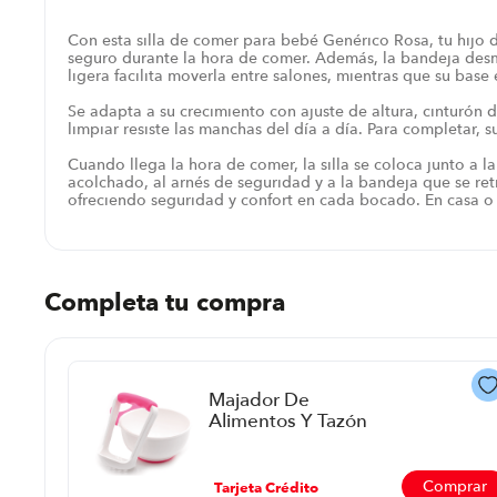
Con esta silla de comer para bebé Genérico Rosa, tu hijo
seguro durante la hora de comer. Además, la bandeja desmo
ligera facilita moverla entre salones, mientras que su base 
Se adapta a su crecimiento con ajuste de altura, cinturón 
limpiar resiste las manchas del día a día. Para completar,
Cuando llega la hora de comer, la silla se coloca junto a la
acolchado, al arnés de seguridad y a la bandeja que se ret
ofreciendo seguridad y confort en cada bocado. En casa o c
Completa tu compra
Majador De
Alimentos Y Tazón
Genial Gn-Bgb001
P88666 | Color Varios
Comprar
Tarjeta Crédito