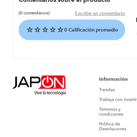
(0 comentarios)
Escribe un comentario
☆
☆
☆
☆
☆
0 Calificación promedio
Agregar comentario
Título
Información
Tiendas
Califica el producto de 1 a 5 estrellas
Trabaja con nosot
★
★
★
★
★
Términos y 
Tu nombre
condiciones
Política de 
Devoluciones
Dirección de email