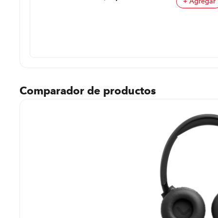
+ Agregar
prar
regar
Comparador de productos