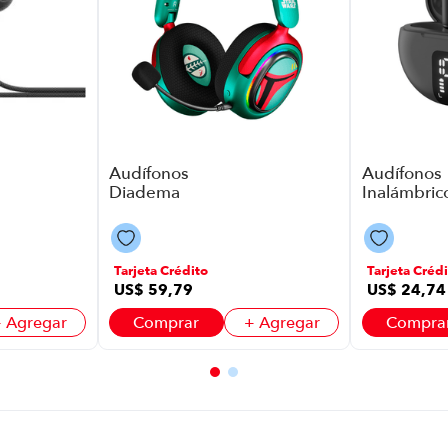
Audífonos
Audífonos
Diadema
Inalámbrico
Inalámbrico
Xtreme Kte
Primus Pbh-
755Gr P886
S380Bf P88620 |
Watts Colo
50 Watts Color
Tarjeta Crédito
Tarjeta Crédi
Verde
US$
59
,
79
US$
24
,
74
 Agregar
Comprar
+ Agregar
Compra