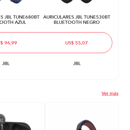
S JBL TUNE680BT
AURICULARES JBL TUNE530BT
TOOTH AZUL
BLUETOOTH NEGRO
$ 96,99
US$ 55,07
JBL
JBL
Ver más
Aud
Di
Ina