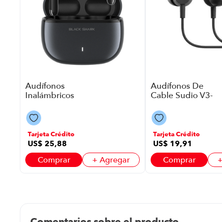
ar
Audífonos
Audífonos De
Inalámbricos
Cable Sudio V3-
Black Shark T23
Bk P8786 | Color
P8918 | Color
Negro
Black
Tarjeta Crédito
Tarjeta Crédito
US$
25
,
88
US$
19
,
91
Comprar
+ Agregar
Comprar
+
Comentarios sobre el producto