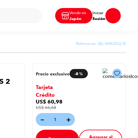
Vende en
Iniciar
Japón
Sesión
Referencia:
JBL-WBUDS2-B
Precio exclusivo
-
8 %
S 2
Tarjeta
Crédito
US$
60
,
98
US$
66
,
64
－
＋
Agregar al