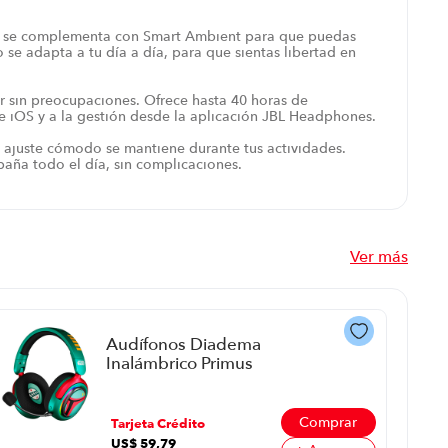
iva se complementa con Smart Ambient para que puedas
 se adapta a tu día a día, para que sientas libertad en
ar sin preocupaciones. Ofrece hasta 40 horas de
e iOS y a la gestión desde la aplicación JBL Headphones.
su ajuste cómodo se mantiene durante tus actividades.
paña todo el día, sin complicaciones.
Ver más
Audífonos Diadema
Inalámbrico Primus
Pbh-S380Bf P88620 |
50 Watts Color Verde
Comprar
Tarjeta Crédito
US$
59
,
79