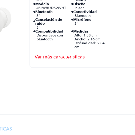
Modelo
Diseño
JBLWBUDS2WHT
In ear
Bluetooth
Conectividad
Sí
Bluetooth
Cancelación de
Micrófono
ruido
Sí
Sí
Compatibilidad
Medidas
Dispositivos con
Alto: 1.58 cm
bluetooth
Ancho: 2.16 cm
Profundidad: 2.04
cm
Peso
Garantía
0.11 Kg
12 meses
Autonomía
Resistencia al agua
40 horas
Sí
Batería
Tipo de Sistema
550 mAh
TWS
Potencia de salida
Material
16 Ω
Plástico
Tipo de carga
Puerto USB
USB-C
Sí
Tiempo de carga
Frecuencia
2 horas
20 Hz - 20 kHz
TICAS