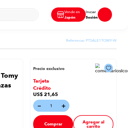
Vende en
Iniciar
Japón
Sesión
Referencia:
PTSALE1TOMY-W
Precio exclusivo
e Tomy
Tarjeta
azas
Crédito
US$
21
,
65
－
＋
Agregar al
Comprar
carrito