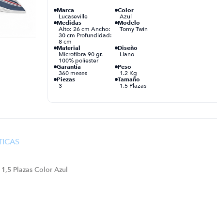
Marca
Color
Lucaseville
Azul
Medidas
Modelo
Alto: 26 cm Ancho:
Tomy Twin
30 cm Profundidad:
8 cm
Material
Diseño
Microfibra 90 gr.
Llano
100% poliester
Garantía
Peso
360 meses
1.2 Kg
Piezas
Tamaño
3
1.5 Plazas
TICAS
1,5 Plazas Color Azul