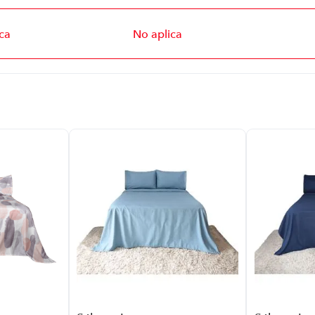
ca
No aplica