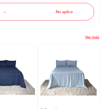
---
No aplica
Ver más
Sáb
Sev
P88
Pla
Mar
Tar
US