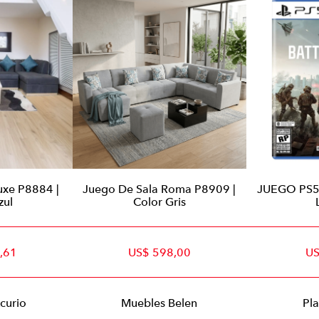
uxe P8884 |
Juego De Sala Roma P8909 |
JUEGO PS5 
zul
Color Gris
,61
US$ 598,00
US
curio
Muebles Belen
Pla