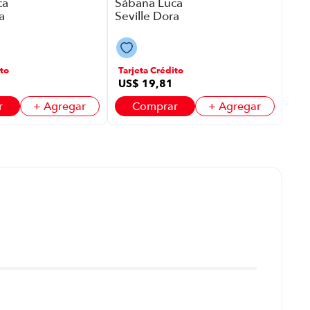
ca
Sábana Luca
a
Seville Dora
.5
P88594 | 1.5
r Azul
Plazas Color
Skyblue
to
Tarjeta Crédito
US$
19
,
81
r
+ Agregar
Comprar
+ Agregar