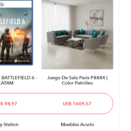
BATTLEFIELD 6 -
Juego De Sala Paris P8884 |
LATAM
Color Petróleo
$ 98,97
US$ 1609,57
y Station
Muebles Acurio