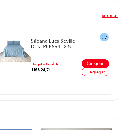
Ver más
Sábana Luca Seville
Dora P88594 | 2.5
Plazas Color Celeste
Comprar
Tarjeta Crédito
US$
24
,
71
+ Agregar