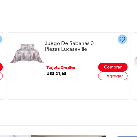
Juego De Sabanas 3
Piezas Lucaseville
Monet P88594 | 1,5
Plazas Color Salmon
Comprar
Tarjeta Crédito
US$
21
,
68
+ Agregar