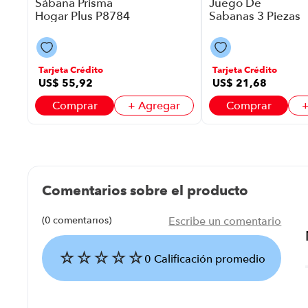
Sábana Prisma
Juego De
Hogar Plus P8784
Sabanas 3 Piezas
| 3 Plazas Color
Lucaseville Monet
Beige
P88594 | 1,5
Plazas Color
Salmon
Tarjeta Crédito
Tarjeta Crédito
US$
55
,
92
US$
21
,
68
Comprar
+ Agregar
Comprar
+
Comentarios sobre el producto
(0 comentarios)
Escribe un comentario
☆
☆
☆
☆
☆
0 Calificación promedio