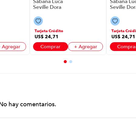
Sábana Luca
Sábana Lu
Seville Dora
Seville Dor
P88594 | 2.5
P88594 | 2
Plazas Color
Plazas Colo
Celeste
Marino
Tarjeta Crédito
Tarjeta Crédi
US$
24
,
71
US$
24
,
71
 Agregar
Comprar
+ Agregar
Compra
No hay comentarios.