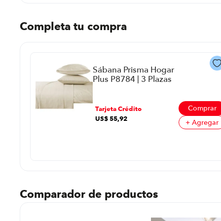
Completa tu compra
Sábana Prisma Hogar
Plus P8784 | 3 Plazas
Color Beige
prar
Comprar
Tarjeta Crédito
US$
55
,
92
regar
+ Agregar
Comparador de productos