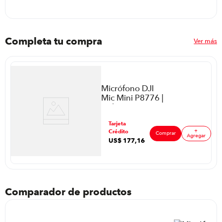
Completa tu compra
Ver más
Micrófono DJI
Mic Mini P8776 |
Color Negro
Tarjeta
+
Crédito
Comprar
Agregar
US$
177
,
16
ar
Comparador de productos