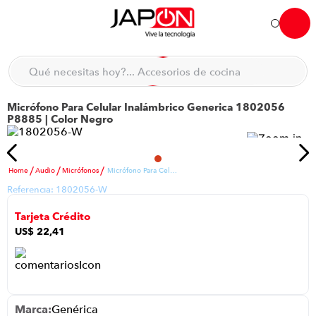
Hola... qué necesitas hoy?
Qué necesitas hoy?... Accesorios de cocina
Qué necesitas hoy?... Hogar
Micrófono Para Celular Inalámbrico Generica 1802056
TÉRMINOS MÁS BUSCADOS
P8885 | Color Negro
moto
1
.
refrigeradora
2
.
Audio
Micrófonos
Micrófono Para Celular Inalámbrico Generica 1802056 P8885 | Color Negro
lavadora
3
.
Referencia:
1802056-W
england sound parlantes
4
.
Tarjeta Crédito
scooter
5
.
US$
22
,
41
laptop
6
.
celular
7
.
congelador
8
.
Genérica