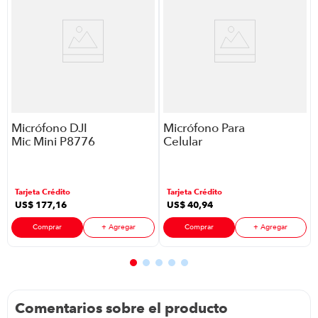
Micrófono DJI
Micrófono Para
Mic Mini P8776
Celular
| Color Negro
Inalámbrico
Generica
1802046
Tarjeta Crédito
Tarjeta Crédito
P8885 | Color
US$
177
,
16
US$
40
,
94
Negro
Comprar
+ Agregar
Comprar
+ Agregar
Comentarios sobre el producto