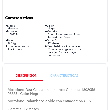
iphone
9
.
cocina
10
.
Marca
Color
Genérica
Negro
Modelo
Medidas
1802056
Alto: 11 cm ; Ancho: 11 cm ;
Profundidad: 3 cm
Peso
Garantía
0.7 Kg
12 Meses
Tipo de micrófono
Características Adicionales
Inalámbrico
Compacto y ligero, con clip
de sujeción para mayor
comodidad.
DESCRIPCIÓN
CARACTERÍSTICAS
Micrófono Para Celular Inalámbrico Generica 1802056
P8885 | Color Negro
Micrófono inalámbrico doble con entrada tipo C F9
Garantía: 12 Meses