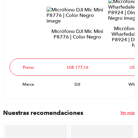
Micrófono 
Micrófono DJI Mic Mini
Wharfedal
P8776 | Color Negro
P8924 | Di
Ne
Precio
US$ 177,16
US$
Marca
DJI
Whar
Nuestras recomendaciones
Ver más