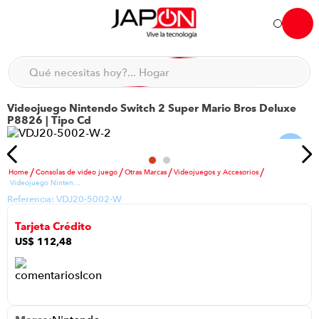
Hola... qué necesitas hoy?
Qué necesitas hoy?... Hogar
Qué necesitas hoy?... Muebles
Videojuego Nintendo Switch 2 Super Mario Bros Deluxe
TÉRMINOS MÁS BUSCADOS
P8826 | Tipo Cd
moto
1
.
refrigeradora
2
.
Consolas de video juego
Otras Marcas
Videojuegos y Accesorios
lavadora
3
.
Videojuego Nintendo Switch 2 Super Mario Bros Deluxe P8826 | Tipo Cd
Referencia:
VDJ20-5002-W
scooter
4
.
Tarjeta Crédito
england sound parlantes
5
.
US$
112
,
48
laptop
6
.
celular
7
.
iphone
8
.