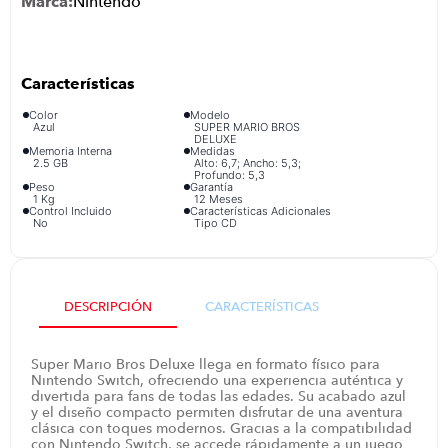
Nintendo
congelador
9
.
cocina
10
.
Color
Modelo
Azul
SUPER MARIO BROS
DELUXE
Memoria Interna
Medidas
2.5 GB
Alto: 6,7; Ancho: 5,3;
Profundo: 5,3
Peso
Garantía
1 Kg
12 Meses
Control Incluido
Características Adicionales
No
Tipo CD
DESCRIPCIÓN
CARACTERÍSTICAS
Super Mario Bros Deluxe llega en formato físico para
Nintendo Switch, ofreciendo una experiencia auténtica y
divertida para fans de todas las edades. Su acabado azul
y el diseño compacto permiten disfrutar de una aventura
clásica con toques modernos. Gracias a la compatibilidad
con Nintendo Switch, se accede rápidamente a un juego