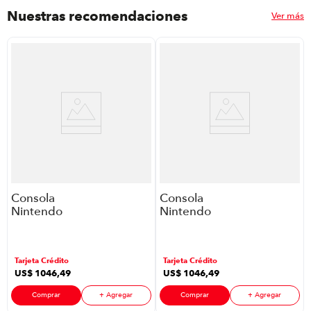
Nuestras recomendaciones
Ver más
Consola
Consola
Nintendo
Nintendo
Switch 2 P8778
Switch 2 P8778
| Mario Kart
| Pokemon
World Digital
Legends Za
Tarjeta Crédito
Tarjeta Crédito
Color Negro
Bundle Edition
US$
1046
,
49
US$
1046
,
49
Color Negro
Comprar
+ Agregar
Comprar
+ Agregar