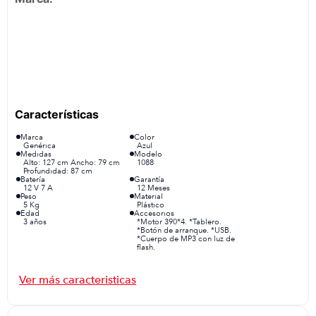
Marca
Color
Genérica
Azul
Medidas
Modelo
Alto: 127 cm Ancho: 79 cm
1088
Profundidad: 87 cm
Batería
Garantía
12 V 7 A
12 Meses
Peso
Material
5 Kg
Plástico
Edad
Accesorios
3 años
*Motor 390*4. *Tablero.
*Botón de arranque. *USB.
*Cuerpo de MP3 con luz de
flash.