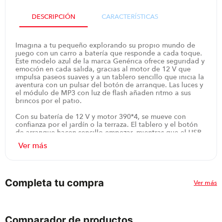
DESCRIPCIÓN
CARACTERÍSTICAS
Imagina a tu pequeño explorando su propio mundo de
juego con un carro a batería que responde a cada toque.
Este modelo azul de la marca Genérica ofrece seguridad y
emoción en cada salida, gracias al motor de 12 V que
impulsa paseos suaves y a un tablero sencillo que inicia la
aventura con un pulsar del botón de arranque. Las luces y
el módulo de MP3 con luz de flash añaden ritmo a sus
brincos por el patio.
Con su batería de 12 V y motor 390*4, se mueve con
confianza por el jardín o la terraza. El tablero y el botón
de arranque hacen sencillo empezar, mientras que el USB
y el MP3 con luz de flash ofrecen música y efectos para un
paseo más divertido. Es apto para niños desde 3 años y
llega con una garantía de 12 meses, brindando
tranquilidad a la hora de la compra.
Imagina a tu hijo compartiendo risas con un amigo en un
Completa tu compra
Ver más
recorrido corto, guiando el carro con seguridad y
sintiendo la emoción de cada giro. Su acabado azul llama
la atención en cualquier evento al aire libre, y su tamaño
favorece la maniobrabilidad en espacios reducidos. Ideal
Comparador de productos
para fomentar la movilidad, la coordinación y la