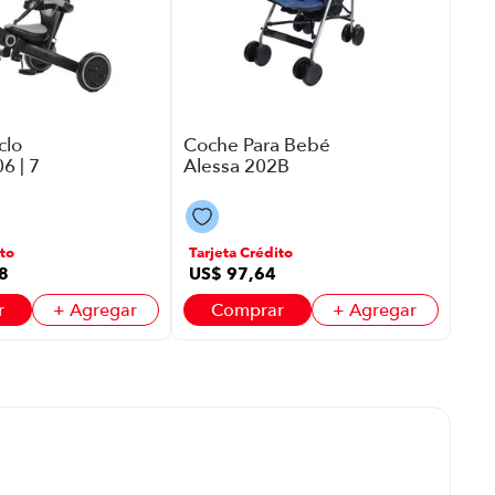
Tar
US
clo
Coche Para Bebé
6 | 7
Alessa 202B
olor
P8755 | Color Azul
Con Negro
to
Tarjeta Crédito
8
US$
97
,
64
r
+ Agregar
Comprar
+ Agregar