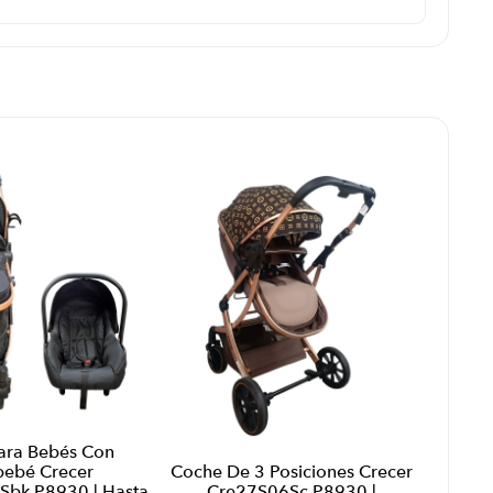
ara Bebés Con
bebé Crecer
Coche De 3 Posiciones Crecer
bk P8930 | Hasta
Cre27S06Sc P8930 |