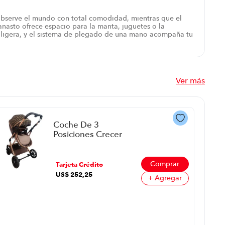
observe el mundo con total comodidad, mientras que el
canasto ofrece espacio para la manta, juguetes o la
ia ligera, y el sistema de plegado de una mano acompaña tu
Ver más
Coche De 3
Posiciones Crecer
Cre27S06Sc P8930 |
47X33X55Cm Color
Café
Comprar
Tarjeta Crédito
US$
252
,
25
+ Agregar