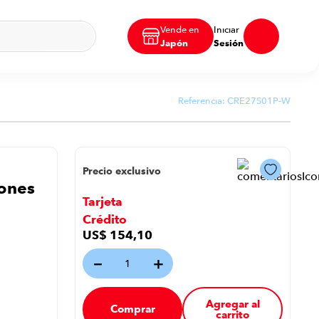
Vende en
Iniciar
Japón
Sesión
Referencia:
CRE27S01P-W
Precio exclusivo
iones
Tarjeta
Crédito
US$
154
,
10
－
＋
Agregar al
Comprar
carrito