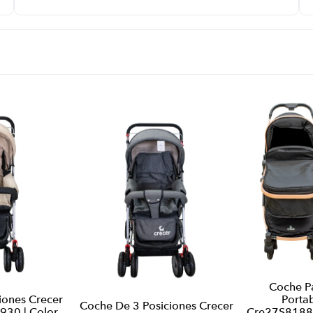
Coche P
iones Crecer
Porta
Coche De 3 Posiciones Crecer
30 | Color
Cre27S8188S