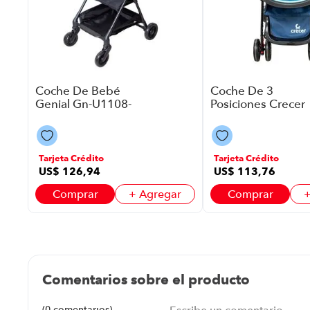
ar
Coche De Bebé
Coche De 3
Genial Gn-U1108-
Posiciones Crecer
Gr P88666 | Color
Cre28S013B
Negro Con Gris
P8930 | Color Azul
Oscura
Tarjeta Crédito
Tarjeta Crédito
US$
126
,
94
US$
113
,
76
Comprar
+ Agregar
Comprar
+
Comentarios sobre el producto
(0 comentarios)