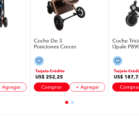
Coche De 3
Coche Trici
Posiciones Crecer
Úpale P890
Cre27S06Sc
En 1 Plus C
P8930 |
Gris
47X33X55Cm
Color Café
Tarjeta Crédito
Tarjeta Crédi
US$
252
,
25
US$
187
,
7
 Agregar
Comprar
+ Agregar
Compra