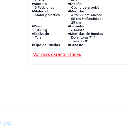
Modelo
Diseño
3 Posiciones
Coche para bebé
Material
Medidas
Metal y plástico
Alto: 77 cm Ancho:
55 cm Profundidad:
25 cm
Peso
Garantía
10.7 Kg
6 Meses
Tapizado
Medidas de Ruedas
Tela
Delanteras 7″ /
Traseras 8″
Tipo de Ruedas
Canasto
Reforzadas
Sí
Plegado
Con una mano
TICAS