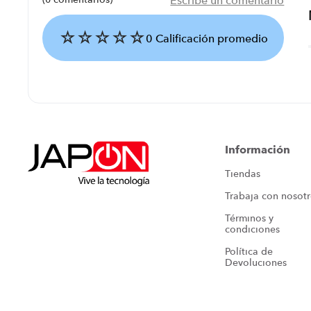
Escribe un comentario
☆
☆
☆
☆
☆
0 Calificación promedio
Agregar comentario
Título
Información
Tiendas
Califica el producto de 1 a 5 estrellas
Trabaja con nosot
★
★
★
★
★
Términos y 
Tu nombre
condiciones
Política de 
Devoluciones
Dirección de email