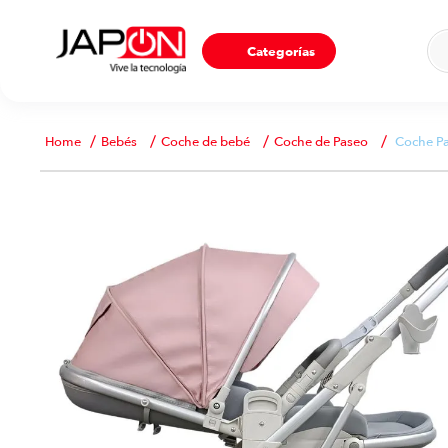
Ho
Categorías
Bebés
Coche de bebé
Coche de Paseo
Coche Pa