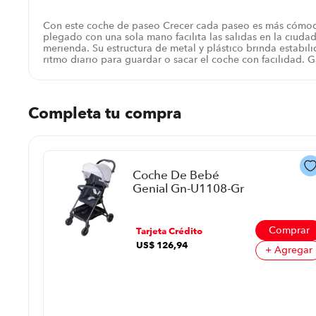
Con este coche de paseo Crecer cada paseo es más cómodo
plegado con una sola mano facilita las salidas en la ciudad
merienda. Su estructura de metal y plástico brinda estabil
ritmo diario para guardar o sacar el coche con facilidad. 
Completa tu compra
Coche De Bebé
Genial Gn-U1108-Gr
P88666 | Color Negro
Con Gris
prar
Comprar
Tarjeta Crédito
US$
126
,
94
regar
+ Agregar