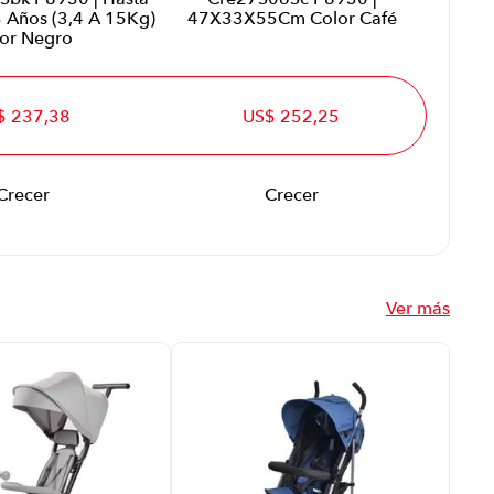
 Años (3,4 A 15Kg)
47X33X55Cm Color Café
or Negro
$ 237,38
US$ 252,25
Crecer
Crecer
Ver más
Coc
Ale
| C