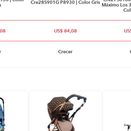
Cre28S901G P8930 | Color Gris
a
Máximo Los 3
Col
,08
US$ 84,08
US
r
Crecer