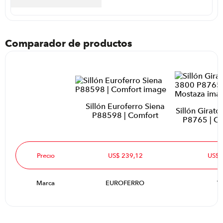
Comparador de productos
Sillón Euroferro Siena
Sillón Girato
P88598 | Comfort
P8765 | Co
Precio
US$ 239,12
US$ 
Marca
EUROFERRO
V