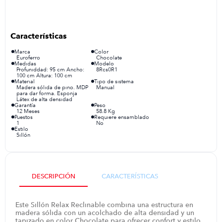
iphone
9
.
cocina
10
.
Marca
Color
Euroferro
Chocolate
Medidas
Modelo
Profuniddad: 95 cm Ancho:
8Rcs0R1
100 cm Altura: 100 cm
Material
Tipo de sistema
Madera sólida de pino. MDP
Manual
para dar forma. Esponja
Látex de alta densidad
Garantía
Peso
12 Meses
58.8 Kg
Puestos
Requiere ensamblado
1
No
Estilo
Sillón
DESCRIPCIÓN
CARACTERÍSTICAS
Este Sillón Relax Reclinable combina una estructura en
madera sólida con un acolchado de alta densidad y un
tapizado en color Chocolate para ofrecer confort y estilo.