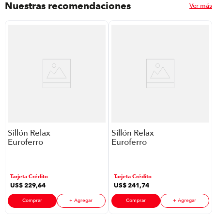
Nuestras recomendaciones
Ver más
Sillón Relax
Sillón Relax
Euroferro
Euroferro
8Ws1Lr05
8Ws1L0R7
P88598 | Color
P88598 | Color
Chocolate
Blanco
Tarjeta Crédito
Tarjeta Crédito
US$
229
,
64
US$
241
,
74
Comprar
+ Agregar
Comprar
+ Agregar