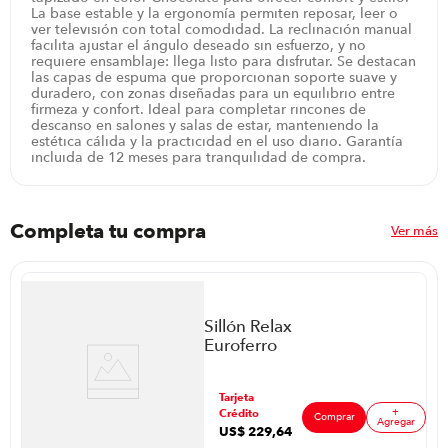
La base estable y la ergonomía permiten reposar, leer o
ver televisión con total comodidad. La reclinación manual
facilita ajustar el ángulo deseado sin esfuerzo, y no
requiere ensamblaje: llega listo para disfrutar. Se destacan
las capas de espuma que proporcionan soporte suave y
duradero, con zonas diseñadas para un equilibrio entre
firmeza y confort. Ideal para completar rincones de
descanso en salones y salas de estar, manteniendo la
estética cálida y la practicidad en el uso diario. Garantía
incluida de 12 meses para tranquilidad de compra.
Completa tu compra
Ver más
Sillón Relax
Euroferro
8Ws1Lr05
P88598 | Color
ar
Tarjeta
Chocolate
+
Crédito
Comprar
Agregar
US$
229
,
64