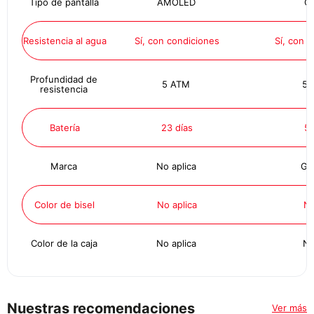
Tipo de pantalla
AMOLED
O
Resistencia al agua
Sí, con condiciones
Sí, con 
Profundidad de
5 ATM
5 
resistencia
Batería
23 días
5 
Marca
No aplica
Ga
Color de bisel
No aplica
N
Color de la caja
No aplica
Ne
Nuestras recomendaciones
Ver más