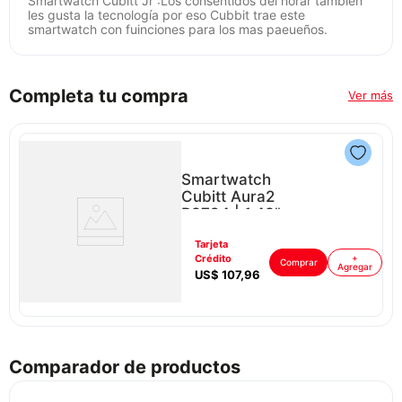
Smartwatch Cubitt Jr :Los consentidos del horar también
les gusta la tecnología por eso Cubbit trae este
smartwatch con fuinciones para los mas paeueños.
Completa tu compra
Ver más
Smartwatch
Cubitt Aura2
P8794 | 1,43"
Color Café
Tarjeta
ar
Crédito
+
Comprar
Agregar
US$
107
,
96
Comparador de productos