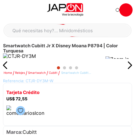
Hola... qué necesitas hoy?
Qué necesitas hoy?... Minidomésticos
Qué necesitas hoy?... Accesorios de cocina
Smartwatch Cubitt Jr X Disney Moana P8794 | Color
TÉRMINOS MÁS BUSCADOS
Turquesa
moto
1
.
refrigeradora
2
.
Relojes
Smartwatch
Cubitt
Smartwatch Cubitt Jr X Disney Moana P8794 | Color Turquesa
lavadora
3
.
Referencia:
CTJR-DY3M-W
scooter
4
.
Tarjeta Crédito
england sound parlantes
5
.
US$
72
,
55
laptop
6
.
celular
7
.
iphone
8
.
Cubitt