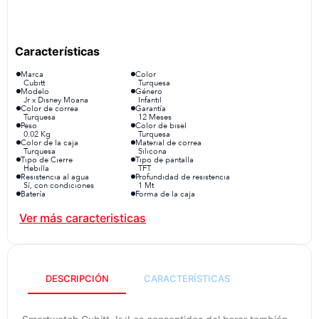
congelador
9
.
cocina
10
.
Marca
Color
Cubitt
Turquesa
Modelo
Género
Jr x Disney Moana
Infantil
Color de correa
Garantía
Turquesa
12 Meses
Peso
Color de bisel
0.02 Kg
Turquesa
Color de la caja
Material de correa
Turquesa
Silicona
Tipo de Cierre
Tipo de pantalla
Hebilla
TFT
Resistencia al agua
Profundidad de resistencia
Sí, con condiciones
1 Mt
Batería
Forma de la caja
3 a 5 días
Cuadrado
Características adicionales
Tamaño de Pantalla
9 modos deportivos y 8
1.75
juegos integrados para
entretenimiento seguro
DESCRIPCIÓN
CARACTERÍSTICAS