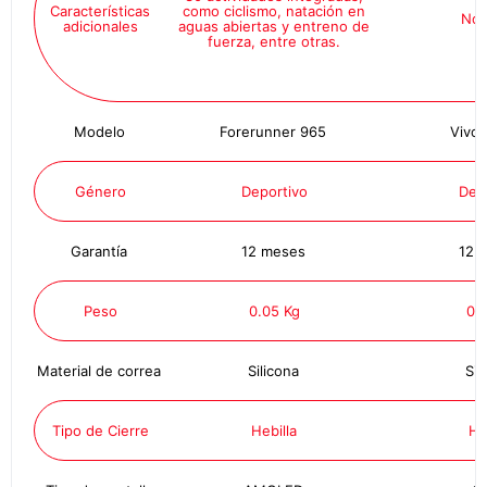
Características
como ciclismo, natación en
No 
adicionales
aguas abiertas y entreno de
fuerza, entre otras.
Modelo
Forerunner 965
Vivos
Género
Deportivo
Dep
Garantía
12 meses
12 
Peso
0.05 Kg
0.
Material de correa
Silicona
Sil
Tipo de Cierre
Hebilla
He