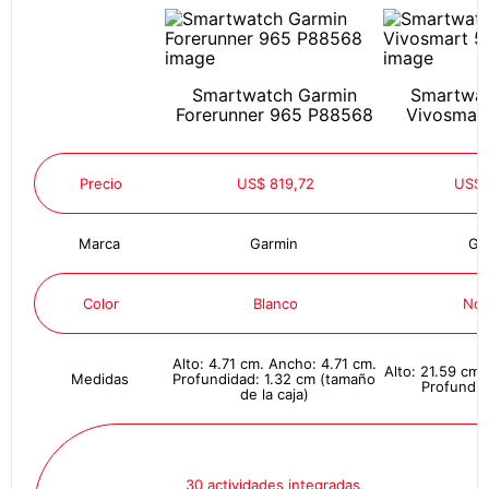
Smartwatch Garmin
Smartwat
Forerunner 965 P88568
Vivosmar
Precio
US$ 819,72
US$ 
Marca
Garmin
Ga
Color
Blanco
No 
Alto: 4.71 cm. Ancho: 4.71 cm.
Alto: 21.59 cm
Medidas
Profundidad: 1.32 cm (tamaño
Profundid
de la caja)
30 actividades integradas,