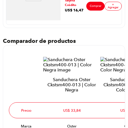
Tarjeta
| 750 Watts
+
Crédito
Color Blanco
Comprar
Agregar
US$
16
,
47
Comparador de productos
Sanduchera Oster
Sanduch
Ckstsm400-013 | Color
Ckstsm400-
Negra
Color
Precio
US$ 33,84
US$
Marca
Oster
Os