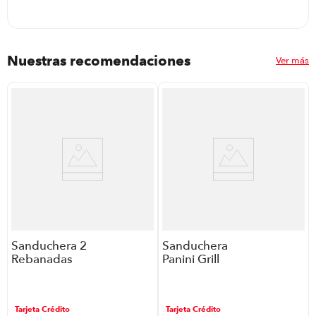
Nuestras recomendaciones
Ver más
Sanduchera 2
Sanduchera
Rebanadas
Panini Grill
Mastermaid
Mastermaid
110092
110094
P86352 | 750
P86352 | 800
Tarjeta Crédito
Tarjeta Crédito
Watts Color
Watts Color