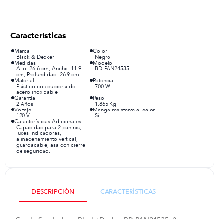
iphone
9
.
cocina
10
.
Marca
Color
Black & Decker
Negro
Medidas
Modelo
Alto: 26.6 cm, Ancho: 11.9
BD-PAN24535
cm, Profundidad: 26.9 cm
Material
Potencia
Plástico con cubierta de
700 W
acero inoxidable
Garantía
Peso
2 Años
1.865 Kg
Voltaje
Mango resistente al calor
120 V
Sí
Características Adicionales
Capacidad para 2 paninis,
luces indicadoras,
almacenamiento vertical,
guardacable, asa con cierre
de seguridad.
DESCRIPCIÓN
CARACTERÍSTICAS