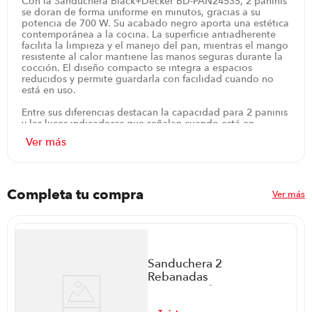
Con la Sanduchera Black+Decker BD-PAN24535, 2 paninis
se doran de forma uniforme en minutos, gracias a su
potencia de 700 W. Su acabado negro aporta una estética
contemporánea a la cocina. La superficie antiadherente
facilita la limpieza y el manejo del pan, mientras el mango
resistente al calor mantiene las manos seguras durante la
cocción. El diseño compacto se integra a espacios
reducidos y permite guardarla con facilidad cuando no
está en uso.
Entre sus diferencias destacan la capacidad para 2 paninis
y las luces indicadoras que señalan cuando está en
funcionamiento y cuando ya está listo. La cubierta de
acero inoxidable aporta durabilidad y un toque moderno,
mientras el almacenamiento vertical optimiza el espacio
en cocinas pequeñas. Además, el guardacable y el asa
con cierre de seguridad facilitan el guardado y el traslado
sin riesgos, y la limpieza resulta rápida gracias a la
Completa tu compra
Ver más
superficie antiadherente.
En momentos de desayuno o merienda, basta encenderla,
esperar la señal y disfrutar de sándwiches dorados y
crujientes. Su diseño práctico permite preparar comidas
para la familia con facilidad, sin complicaciones, y el
Sanduchera 2
conjunto en negro se adapta a cualquier estilo de cocina.
Rebanadas
Se guarda fácilmente en cualquier rincón y está lista para
Mastermaid
el próximo uso.
110092 P86352
ar