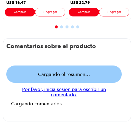
US$
16
,
47
US$
22
,
79
Blanco
Inox
Comprar
+ Agregar
Comprar
+ Agregar
Comentarios sobre el producto
Cargando el resumen…
Por favor, inicia sesión para escribir un
comentario.
Cargando comentarios…