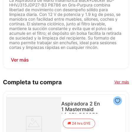
La Aspiradora de Mano Inalámbrica Black+Decker BD-
HHVJ315JDP27-B3 P8786 en Gris-Purpura combina
libertad de movimiento con desempeño sólido para
limpieza diaria. Con 12 V de potencia y 1.9 kg de peso, se
maniobra con facilidad entre muebles, sillones, coches y
cortinas. El sistema ciclónico, junto al filtro lavable,
mantiene la succión constante y evita que el polvo se
acumule en el filtro; el depósito sin bolsa facilita la retirada
de suciedad y la limpieza del recipiente. Su formato de
mano permite trabajar sin enchufes, ideal para sesiones
cortas y limpiezas rápidas en cualquier rincón.
Entre las ventajas destacan las boquillas para mascotas,
rincones y tapicería, que permiten recoger pelos de perros
y gatos en sofás, camas y tapicería del coche. El cepillo
automático se activa para sacar el pelo rebelde sin
esfuerzo, y la doble velocidad ofrece modo delicado para
superficies sensibles y un PowerBOOST para suciedad
Completa tu compra
Ver más
más incrustada. La batería de litio aporta autonomía
suficiente para limpiezas completas sin interrupciones,
manteniendo la potencia de succión incluso con el
depósito a medio llenar. La tecnología ciclónica ayuda a
Aspiradora 2 En
separar el polvo del aire, prolongando la vida útil del filtro
lavable. Con garantía de 2 años, esta solución compacta
1 Mastermaid
está diseñada para uso doméstico frecuente y maneja con
Lf-07A P86352
eficacia pelos, migas y suciedad en diferentes superficies.
| 1,2 Litros 1000
24 hrs GYE
Watts Color
Negro