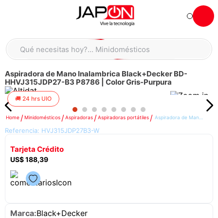
Hola... qué necesitas hoy?
Qué necesitas hoy?... Minidomésticos
Qué necesitas hoy?... Accesorios de cocina
Aspiradora de Mano Inalambrica Black+Decker BD-
TÉRMINOS MÁS BUSCADOS
HHVJ315JDP27-B3 P8786 | Color Gris-Purpura
moto
1
.
24 hrs UIO
refrigeradora
2
.
Minidomésticos
Aspiradoras
Aspiradoras portátiles
Aspiradora de Mano Inalambrica Black+Decker BD-HHVJ315JDP27-B3 P8786 | Color Gris-Purpura
lavadora
3
.
Referencia:
HVJ315JDP27B3-W
scooter
4
.
Tarjeta Crédito
england sound parlantes
5
.
US$
188
,
39
laptop
6
.
celular
7
.
iphone
8
.
Black+Decker