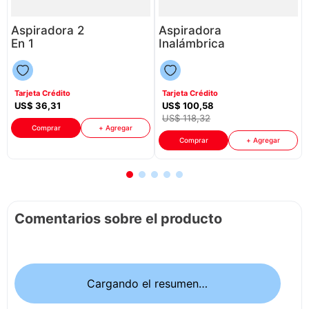
Aspiradora 2
Aspiradora
En 1
Inalámbrica
Mastermaid
Electrolux
Lf-07A
Erg019 P8749
P86352 | 1,2
| Color Azul
Tarjeta Crédito
Tarjeta Crédito
Litros 1000
US$
36
,
31
US$
100
,
58
Watts Color
US$
118
,
32
Negro
Comprar
+ Agregar
Comprar
+ Agregar
Comentarios sobre el producto
Cargando el resumen…