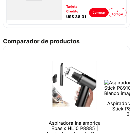
Tarjeta
Crédito
+
ar
Comprar
Agregar
US$
36
,
31
Comparador de productos
Aspiradora 
Stick P89
Bl
Aspiradora Inalámbrica
Ebasix HL10 P8885 |