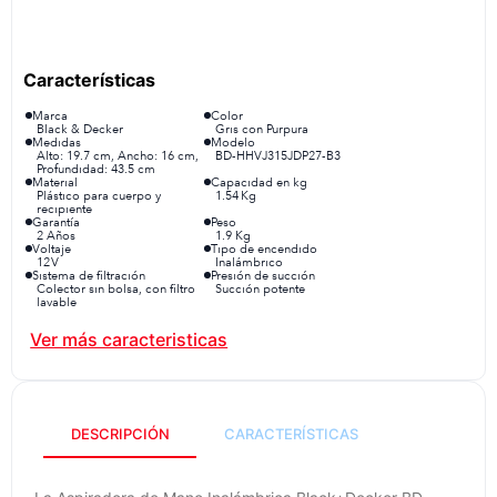
congelador
9
.
cocina
10
.
Marca
Color
Black & Decker
Gris con Purpura
Medidas
Modelo
Alto: 19.7 cm, Ancho: 16 cm,
BD-HHVJ315JDP27-B3
Profundidad: 43.5 cm
Material
Capacidad en kg
Plástico para cuerpo y
1.54 Kg
recipiente
Garantía
Peso
2 Años
1.9 Kg
Voltaje
Tipo de encendido
12 V
Inalámbrico
Sistema de filtración
Presión de succión
Colector sin bolsa, con filtro
Succión potente
lavable
Longitud del cable
Incluye
Es inalámbrico
Boquillas (para mascotas,
rincones, tapicería)
Características Adicionales
Sistema ciclónico + filtro
lavable → mantiene succión
constante.
DESCRIPCIÓN
CARACTERÍSTICAS