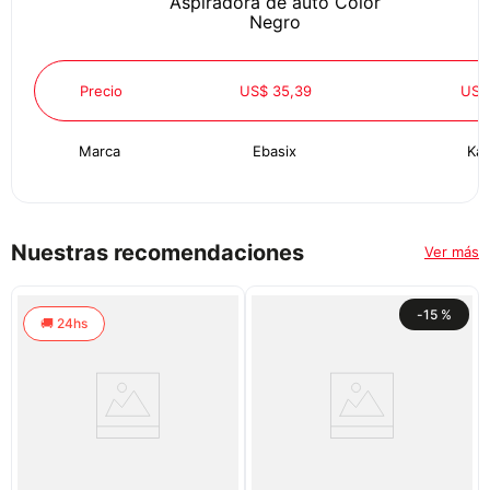
Aspiradora de auto Color
Negro
Precio
US$ 35,39
US$
Marca
Ebasix
Kar
Nuestras recomendaciones
Ver más
-
15 %
24hs