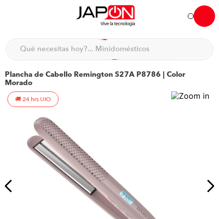
Qué necesitas hoy?... Minidomésticos
Hola... qué necesitas hoy?
Qué necesitas hoy?... Accesorios de cocina
Plancha de Cabello Remington S27A P8786 | Color
TÉRMINOS MÁS BUSCADOS
Morado
moto
1
.
24 hrs UIO
refrigeradora
2
.
lavadora
3
.
scooter
4
.
england sound parlantes
5
.
laptop
6
.
celular
7
.
congelador
8
.