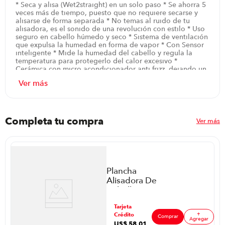
* Seca y alisa (Wet2straight) en un solo paso * Se ahorra 5
veces más de tiempo, puesto que no requiere secarse y
alisarse de forma separada * No temas al ruido de tu
alisadora, es el sonido de una revolución con estilo * Uso
seguro en cabello húmedo y seco * Sistema de ventilación
que expulsa la humedad en forma de vapor * Con Sensor
inteligente * Mide la humedad del cabello y regula la
temperatura para protegerlo del calor excesivo *
Cerámica con micro acondicionador anti frizz, dejando un
cabello suave y brillante * Retiene la humedad natural. *
Pantalla digital para control de temperatura *
Temperatura profesional hasta de 230 grados Celcius
Garantía: 2 Años
Completa tu compra
Ver más
Plancha
Alisadora De
Cabello
Remington
ar
Tarjeta
S27A (110)F
+
Crédito
P8898 |Color
Comprar
Agregar
US$
58
,
01