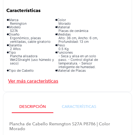
Marca
Color
Remington
Morado
Modelo
Material
S27A
Placas de cerámica
Diseño
Medidas
Ergonómico, placas
Alto: 36 cm, Ancho: 6 cm,
ventiladas, cable giratorio
Profundidad: 13 cm
Garantía
Peso
2 Años
0.5 Kg
Tipo
Funciones
Plancha alisadora
- Seca y alisa en un solo
Wet2Straight (uso húmedo y
paso. - Control digital de
seco)
temperatura. - Sensor
inteligente de humedad.
Tipo de Cabello
Material de Placas
Todos
Cerámica avanzada con
micro acondicionador anti
frizz
Piezas
Temperatura Máxima
1
230 °C
Incluye
Plancha
DESCRIPCIÓN
CARACTERÍSTICAS
Plancha de Cabello Remington S27A P8786 | Color
Morado