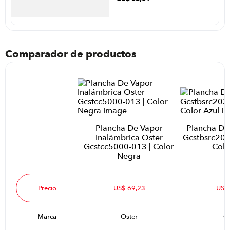
Rosa Palido
Comparador de productos
Plancha De Vapor
Plancha De
Inalámbrica Oster
Gcstbsrc202
Gcstcc5000-013 | Color
Colo
Negra
Precio
US$ 69,23
US$
Marca
Oster
Os