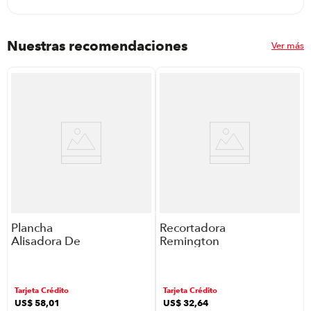
Nuestras recomendaciones
Ver más
Plancha
Recortadora
Alisadora De
Remington
Cabello
Hc1095A-Wmf
Remington
P8898 | 19
S27A (110)F
Piezas Color
Tarjeta Crédito
Tarjeta Crédito
P8898 |Color
Cromo
US$
58
,
01
US$
32
,
64
Rosa Palido