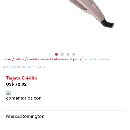
iphone
9
.
cocina
10
.
Belleza
Cuidado personal
Alisadores de pelo
Plancha de Cabello Remington S27A P8786 | Color Morado
Referencia:
REM-S27A-W
Tarjeta Crédito
US$
72
,
02
Remington