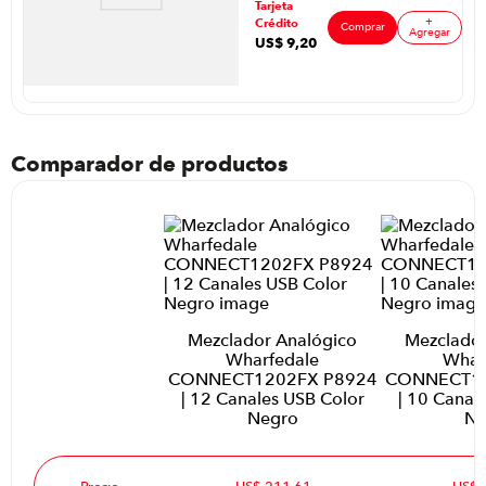
Tarjeta
+
Crédito
Comprar
Agregar
US$
9
,
20
Comparador de productos
Mezclador Analógico
Mezclador
Wharfedale
Whar
CONNECT1202FX P8924
CONNECT10
| 12 Canales USB Color
| 10 Canal
Negro
Ne
Precio
US$ 211,61
US$ 