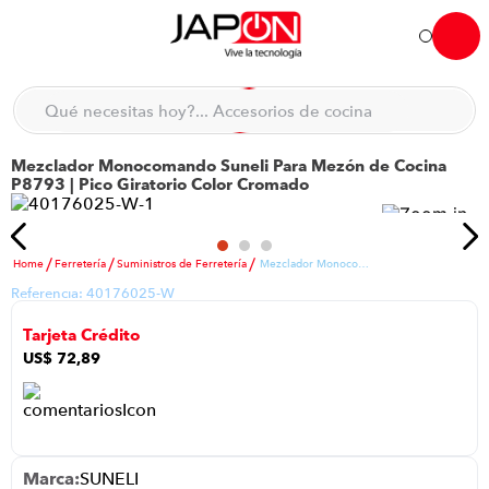
Hola... qué necesitas hoy?
Qué necesitas hoy?... Accesorios de cocina
Qué necesitas hoy?... Hogar
Mezclador Monocomando Suneli Para Mezón de Cocina
TÉRMINOS MÁS BUSCADOS
P8793 | Pico Giratorio Color Cromado
moto
1
.
refrigeradora
2
.
Ferretería
Suministros de Ferretería
Mezclador Monocomando Suneli Para Mezón de Cocina P8793 | Pico Giratorio Color Cromado
lavadora
3
.
Referencia:
40176025-W
scooter
4
.
Tarjeta Crédito
england sound parlantes
5
.
US$
72
,
89
laptop
6
.
celular
7
.
iphone
8
.
SUNELI