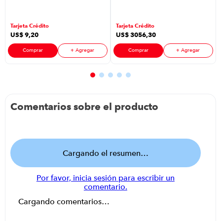
Mx18E2S-Ex
P88610 | Pata
Tarjeta Crédito
Tarjeta Crédito
Corta Color
US$
9
,
20
US$
3056
,
30
Gris
Comprar
+ Agregar
Comprar
+ Agregar
Comentarios sobre el producto
Cargando el resumen…
Por favor, inicia sesión para escribir un
comentario.
Cargando comentarios…