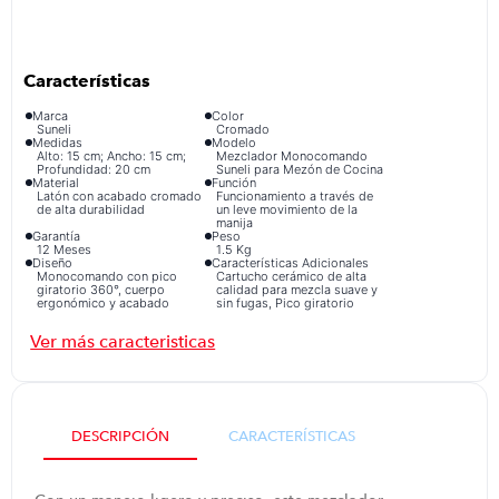
congelador
9
.
cocina
10
.
Marca
Color
Suneli
Cromado
Medidas
Modelo
Alto: 15 cm; Ancho: 15 cm;
Mezclador Monocomando
Profundidad: 20 cm
Suneli para Mezón de Cocina
Material
Función
Latón con acabado cromado
Funcionamiento a través de
de alta durabilidad
un leve movimiento de la
manija
Garantía
Peso
12 Meses
1.5 Kg
Diseño
Características Adicionales
Monocomando con pico
Cartucho cerámico de alta
giratorio 360°, cuerpo
calidad para mezcla suave y
ergonómico y acabado
sin fugas, Pico giratorio
cromado brillante
ideal para lavaderos dobles
o espacios amplios
Tipo
Accesorios
Pico giratorio ideal para
Pico giratorio para facilitar
lavaderos dobles o espacios
las labores de limpieza.
amplios
DESCRIPCIÓN
CARACTERÍSTICAS