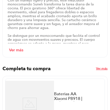
Con un manejo ligero y preciso, este mezclador
monocomando Suneli transforma la tarea diaria de la
cocina. El pico giratorio 360° ofrece libertad de
movimiento, ideal para fregaderos dobles o espacios
amplios, mientras el acabado cromado aporta un brillo
duradero y una limpieza sencilla. Su cartucho cerámico
garantiza cierre suave y sin fugas, y el aireador mejora el
chorro para ahorrar agua.
Se distingue por un monocomando que facilita el control
de agua con movimientos suaves y precisos. El cuerpo
ergonómico se adapta a la mano, mientras el pico
giratorio 360° alcanza cada esquina del fregadero. Su
acabado cromado brinda brillo y durabilidad diaria.
Incluye pico giratorio para facilitar las labores de limpieza
y aireador para un chorro más cómodo. El cartucho
cerámico garantiza cierre suave y ahorro de agua,
respaldado por una garantía de 12 meses y la confianza
Completa tu compra
Ver más
de una marca italiana.
Se recomienda instalar en el fregadero o mesón de la
cocina para aprovechar su alcance y fluidez. Al abrir y
cerrar con un ligero movimiento de la manija, se controla
el caudal con precisión, reduciendo el desperdicio y
Baterias AA
facilitando tareas de lavado diario. Con Suneli el espacio
Xiaomi P8918 |
de trabajo se mantiene limpio y eficiente, gracias al
diseño pensado para el día a día.
Color Rainbow
ar