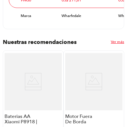
Marca
Wharfedale
Whar
Nuestras recomendaciones
Ver más
Baterias AA
Motor Fuera
Xiaomi P8918 |
De Borda
Color Rainbow
Tohatsu