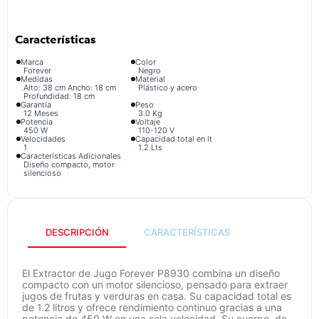
congelador
9
.
cocina
10
.
Marca
Color
Forever
Negro
Medidas
Material
Alto: 38 cm Ancho: 18 cm
Plástico y acero
Profundidad: 18 cm
Garantía
Peso
12 Meses
3.0 Kg
Potencia
Voltaje
450 W
110-120 V
Velocidades
Capacidad total en lt
1
1.2 Lts
Características Adicionales
Diseño compacto, motor
silencioso
DESCRIPCIÓN
CARACTERÍSTICAS
El Extractor de Jugo Forever P8930 combina un diseño
compacto con un motor silencioso, pensado para extraer
jugos de frutas y verduras en casa. Su capacidad total es
de 1.2 litros y ofrece rendimiento continuo gracias a una
potencia de 450 W en una sola velocidad. Su cuerpo, de