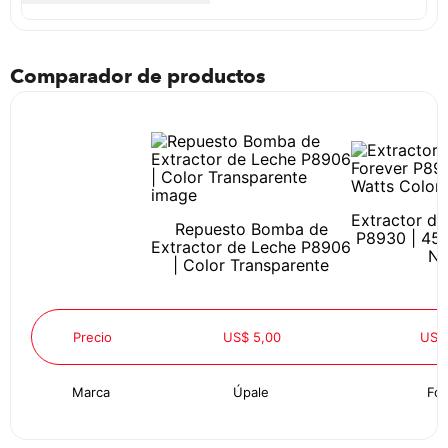
Comparador de productos
Extractor de
Repuesto Bomba de
P8930 | 450
Extractor de Leche P8906
Ne
| Color Transparente
Precio
US$ 5,00
US$
Marca
Úpale
For