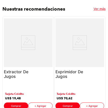
Nuestras recomendaciones
Ver más
Extractor De
Exprimidor De
Jugos
Jugos
Mastermaid
Cuisinart Ccj-
112434
500P1 P8786
P86352 | 1
| Color Negro
Tarjeta Crédito
Tarjeta Crédito
Litro 25 Watts
US$
19
,
48
US$
70
,
62
Color Negro
Comprar
+ Agregar
Comprar
+ Agregar