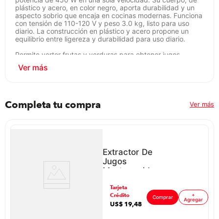
plástico y acero, en color negro, aporta durabilidad y un
aspecto sobrio que encaja en cocinas modernas. Funciona
con tensión de 110-120 V y peso 3.0 kg, listo para uso
diario. La construcción en plástico y acero propone un
equilibrio entre ligereza y durabilidad para uso diario.
Permite verter frutas y verduras para obtener jugos
frescos de forma rápida y sin complicaciones. El formato
compacto facilita guardarlo cuando no está en uso, y su
potencia mantiene el flujo de jugo sin interrupciones. El
acabado en negro aporta estilo, mientras que la
construcción resalta la resistencia necesaria para un uso
cotidiano.
Completa tu compra
Ver más
Con Forever P8930 se aprovecha la versatilidad de jugos
caseros sin renunciar a la comodidad. Sus características
se traducen en resultados prácticos: jugos claros, textura
uniforme y limpieza relativamente sencilla gracias a los
materiales empleados. Un equipo pensado para facilitar la
Extractor De
rutina diaria, manteniendo un rendimiento estable y
Jugos
confiable en cada extracción.
Mastermaid
112434 P86352
ar
Tarjeta
| 1 Litro 25
Crédito
+
Watts Color
Comprar
Agregar
US$
19
,
48
Negro