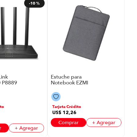
-
10 %
Tec
Ga
P87
Lig
Ne
Tar
US
US
Link
Estuche para
0 P8889
Notebook EZMI
s Ac
EZ-M1068-15GR
r Negro
P8748 | 16.5"
Color Gris
to
Tarjeta Crédito
US$
12
,
26
Comprar
+ Agregar
r
+ Agregar