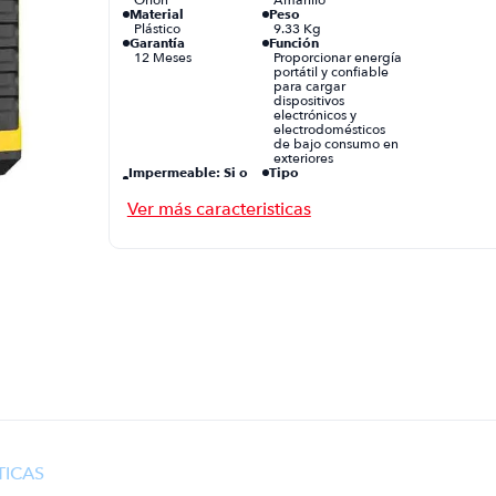
Material
Peso
Plástico
9.33 Kg
Garantía
Función
12 Meses
Proporcionar energía
portátil y confiable
para cargar
dispositivos
electrónicos y
electrodomésticos
de bajo consumo en
exteriores
Impermeable: Si o
Tipo
No
Power Station
No
Voltaje
Conectividad
110 V
Múltiples puertos de
salida (AC, USB-A,
USB-C, DC)
Cantidad de puertos
Potencia
Múltiples,
1000 W
incluyendo puertos
USB, enchufes de
CA y otras opciones
de salida
Diseño
Resistencia al Agua
Compacto y portátil
No
TICAS