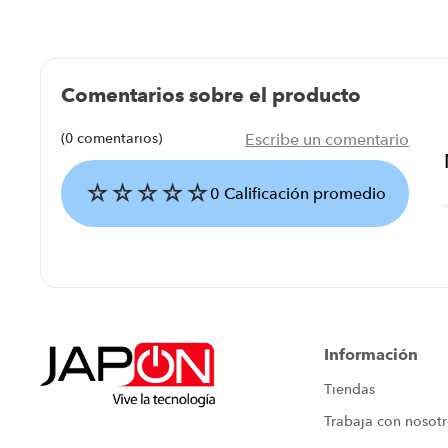
Comentarios sobre el producto
(0 comentarios)
Escribe un comentario
☆
☆
☆
☆
☆
0 Calificación promedio
Agregar comentario
Título
Información
Tiendas
Califica el producto de 1 a 5 estrellas
Trabaja con nosot
★
★
★
★
★