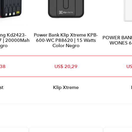
ing Kd2423-
Power Bank Klip Xtreme KPB-
POWER BAN
 | 20000Mah
600-WC P88620 | 15 Watts
WONES 6
egro
Color Negro
,38
US$ 20,29
US
st
Klip Xtreme