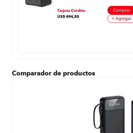
prar
Comprar
Tarjeta Crédito
US$
494
,
50
regar
+ Agregar
Comparador de productos