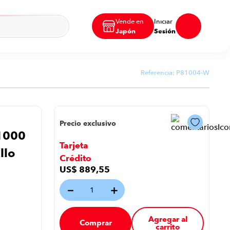
Vende en
Iniciar
Japón
Sesión
Referencia:
P81004-W
Precio exclusivo
 1000
Tarjeta
llo
Crédito
US$
889
,
55
－
＋
Agregar al
Comprar
carrito