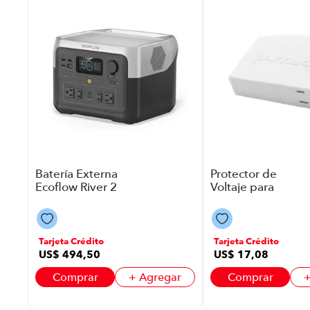
ar
Batería Externa
Protector de
Ecoflow River 2
Voltaje para
Max P8776 | Color
Electrodomésticos
Negro
Inverter P8750 |
Color Blanco
Tarjeta Crédito
Tarjeta Crédito
US$
494
,
50
US$
17
,
08
Comprar
+ Agregar
Comprar
+