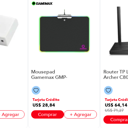
Mousepad
Router TP 
Gamemax GMP-
Archer C8
002 P8918 | Color
| 4 Antena
Negro
1900 Colo
Tarjeta Crédito
Tarjeta Crédi
US$
28
,
84
US$
64
,
14
US$
71
,
27
 Agregar
Comprar
+ Agregar
Compra