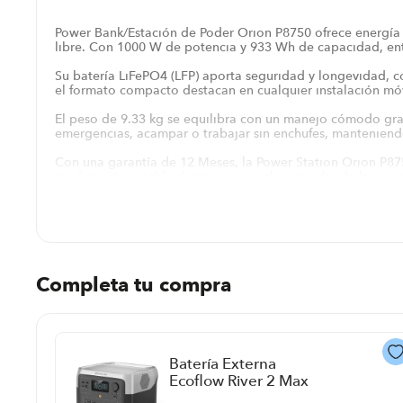
Power Bank/Estación de Poder Orion P8750 ofrece energía 
libre. Con 1000 W de potencia y 933 Wh de capacidad, entre
Su batería LiFePO4 (LFP) aporta seguridad y longevidad, c
el formato compacto destacan en cualquier instalación mó
El peso de 9.33 kg se equilibra con un manejo cómodo grac
emergencias, acampar o trabajar sin enchufes, manteniendo
Con una garantía de 12 Meses, la Power Station Orion P8750
rendimiento estable destacan en ambientes donde la energía
En escenarios móviles, la autonomía prolongada evita int
cercanas. La construcción en plástico resistente combina 
Completa tu compra
Batería Externa
Ecoflow River 2 Max
P8776 | Color Negro