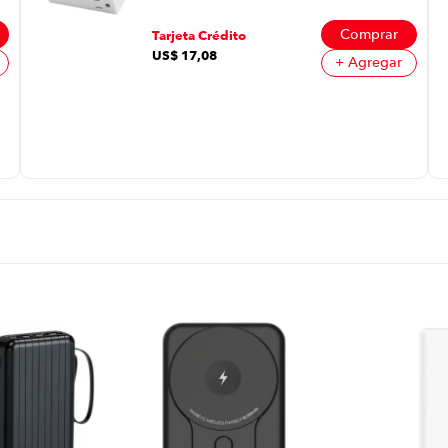
Inverter P8750 | Color
Blanco
Comprar
Tarjeta Crédito
US$
17
,
08
+ Agregar