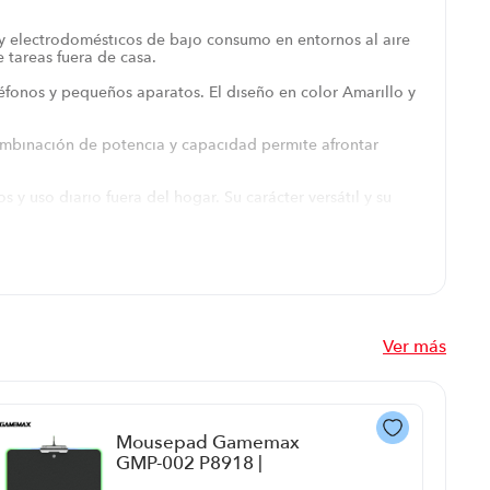
 y electrodomésticos de bajo consumo en entornos al aire
 tareas fuera de casa.
éfonos y pequeños aparatos. El diseño en color Amarillo y
combinación de potencia y capacidad permite afrontar
y uso diario fuera del hogar. Su carácter versátil y su
ositivos de entretenimiento sin depender de tomas
, trabajos de campo o eventos al aire libre.
Ver más
Mousepad Gamemax
GMP-002 P8918 |
Color Negro