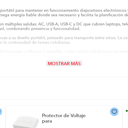
portátil para mantener en funcionamiento dispositivos electrónicos
ga energía fiable donde sea necesario y facilita la planificación de
on múltiples salidas: AC, USB-A, USB-C y DC que cubren laptops, tel
vil, combinando presencia y funcionalidad.
ias a su diseño portátil, pensado para transporte entre sitios. La 
 la continuidad de tareas cotidianas.
 transmite confianza y respaldo, como opción sólida para proyectos 
 eléctrica se vuelve crucial.
MOSTRAR MÁS
errupciones y permite mantener comunicaciones, herramientas y disp
durabilidad con un manejo cómodo en transporte, ya sea para camping
Protector de Voltaje
para
Electrodomésticos