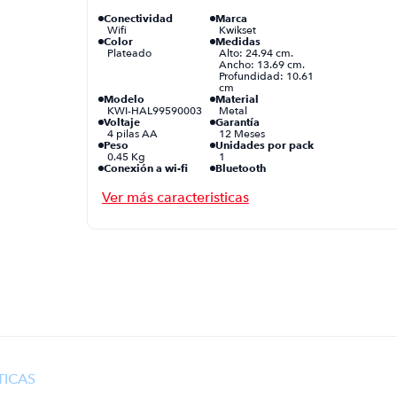
Conectividad
Marca
Wifi
Kwikset
Color
Medidas
Plateado
Alto: 24.94 cm.
Ancho: 13.69 cm.
Profundidad: 10.61
cm
Modelo
Material
KWI-HAL99590003
Metal
Voltaje
Garantía
4 pilas AA
12 Meses
Peso
Unidades por pack
0.45 Kg
1
Conexión a wi-fi
Bluetooth
Sí
No
Características
adicionales
Huella dactilar
TICAS