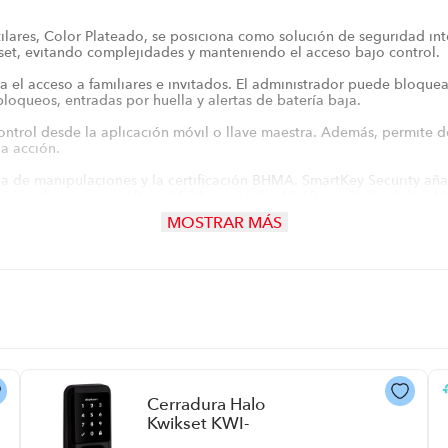
ares, Color Plateado, se posiciona como solución de seguridad inte
set, evitando complejidades y manteniendo el acceso bajo control.
ita el acceso a familiares e invitados. El administrador puede bloquea
sbloqueos, entradas por huella y alertas de batería baja.
control desde la aplicación móvil o llave maestra. Además, permite def
da acción.
ba de manipulaciones y la certificación BHMA. SmartKey Security añ
45 kg, dimensiones Altura 24.94 cm, Ancho 13.69 cm, Profundidad 10
MOSTRAR MÁS
radura es compatible con Alexa y Google Assistant, posibilitando c
Cerradura Halo
Kwikset KWI-
HAL99390004 P8786