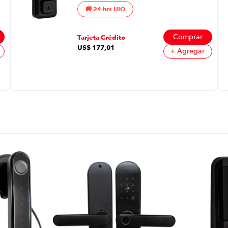
| Táctil Color Negro
24 hrs UIO
Comprar
Tarjeta Crédito
US$
177
,
01
+ Agregar