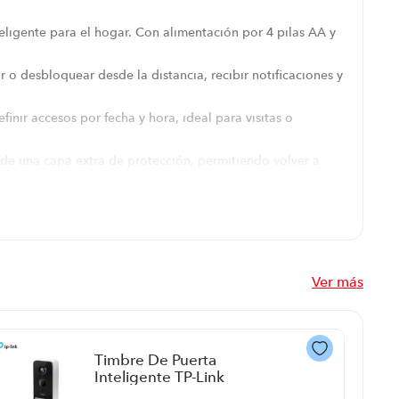
ligente para el hogar. Con alimentación por 4 pilas AA y
r o desbloquear desde la distancia, recibir notificaciones y
inir accesos por fecha y hora, ideal para visitas o
ade una capa extra de protección, permitiendo volver a
.61 cm, material metal.
omandos de voz y verificación de estado mediante
Ver más
Timbre De Puerta
Inteligente TP-Link
Tapo D230S1 P8918 |