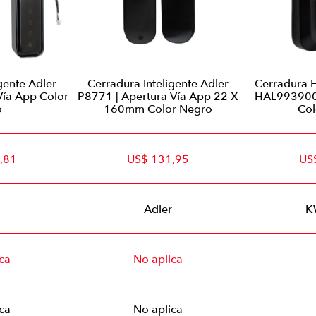
gente Adler
Cerradura Inteligente Adler
Cerradura 
Vía App Color
P8771 | Apertura Vía App 22 X
HAL9939000
o
160mm Color Negro
Col
,81
US$ 131,95
US
Adler
K
ca
No aplica
ca
No aplica