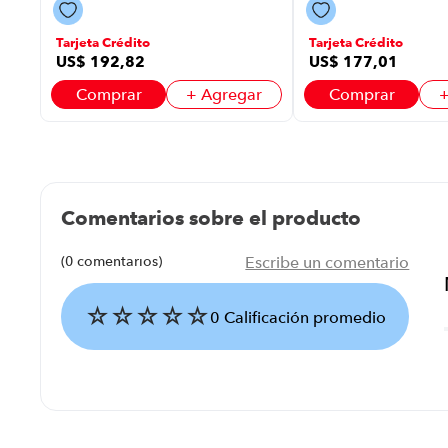
P8786 | Huellas
P8786 | Táctil
Dactilares Color
Color Negro
Negro
Tarjeta Crédito
Tarjeta Crédito
US$
192
,
82
US$
177
,
01
Comprar
+ Agregar
Comprar
+
Comentarios sobre el producto
(0 comentarios)
Escribe un comentario
☆
☆
☆
☆
☆
0 Calificación promedio
Agregar comentario
Título