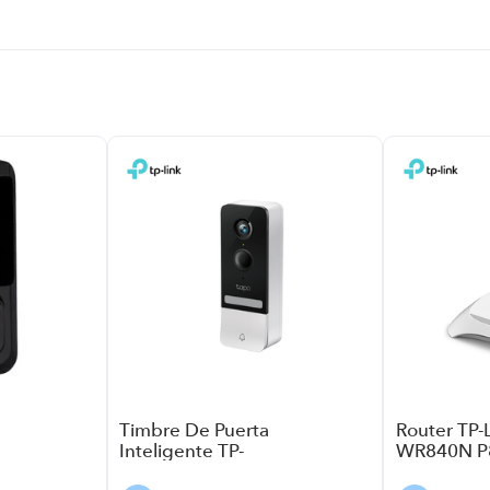
Timbre De Puerta
Router TP-L
Inteligente TP-
WR840N P8
Link Tapo D230S1
300Mbps C