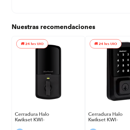
Nuestras recomendaciones
24 hrs UIO
24 hrs UIO
ar
Cerradura Halo
Cerradura Halo
Kwikset KWI-
Kwikset KWI-
HAL99590004
HAL99390004