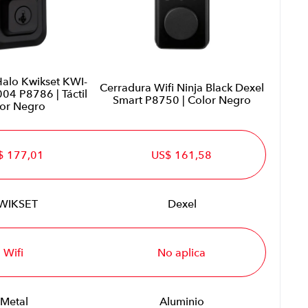
Halo Kwikset KWI-
Cerradura Wifi Ninja Black Dexel
4 P8786 | Táctil
Smart P8750 | Color Negro
or Negro
$ 177,01
US$ 161,58
WIKSET
Dexel
Wifi
No aplica
Metal
Aluminio