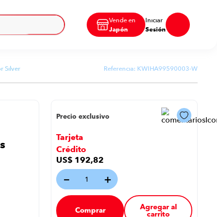
Vende en
Iniciar
Japón
Sesión
 Silver
Referencia:
KWIHA99590003-W
Precio exclusivo
Tarjeta
s
Crédito
US$
192
,
82
－
＋
Agregar al
Comprar
carrito