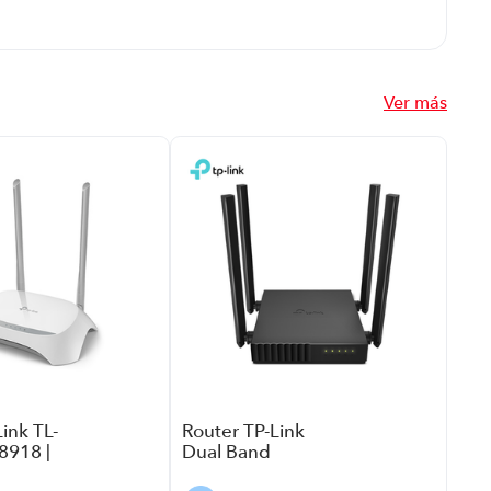
Ver más
Pan
Int
Am
Sho
5.5
Int
Tar
Bla
US
ink TL-
Router TP-Link
918 |
Dual Band
olor
AC1200 Archer