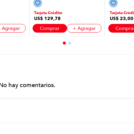
P8918 | Color
Blanco
Blanco
Tarjeta Crédito
Tarjeta Crédi
US$
129
,
78
US$
23
,
00
 Agregar
Comprar
+ Agregar
Compra
No hay comentarios.