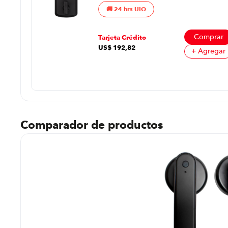
| Huellas Dactilares
24 hrs UIO
Color Negro
prar
regar
Comprar
Tarjeta Crédito
US$
192
,
82
+ Agregar
Comparador de productos