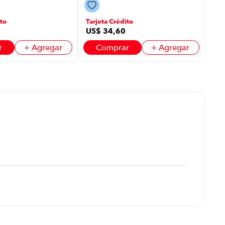
C50 P8918 | Color
Negro
to
Tarjeta Crédito
US$
34
,
60
r
+ Agregar
Comprar
+ Agregar