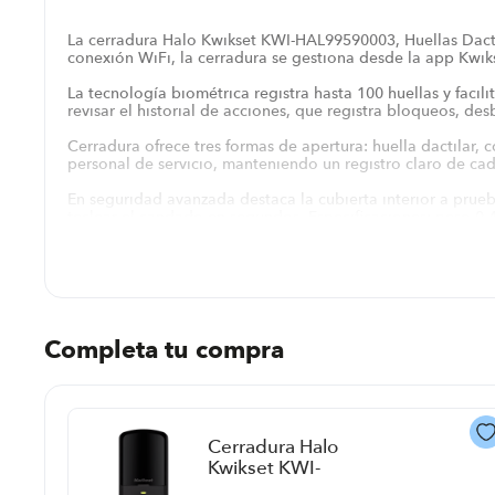
La cerradura Halo Kwikset KWI-HAL99590003, Huellas Dactil
conexión WiFi, la cerradura se gestiona desde la app Kwik
La tecnología biométrica registra hasta 100 huellas y facil
revisar el historial de acciones, que registra bloqueos, de
Cerradura ofrece tres formas de apertura: huella dactilar, 
personal de servicio, manteniendo un registro claro de ca
En seguridad avanzada destaca la cubierta interior a prue
teclear el candado en segundos. Especificaciones: peso 0.
Para completar la experiencia de hogar conectado, la cer
asistentes. Garantía: 1 año.
Completa tu compra
Cerradura Halo
Kwikset KWI-
HAL99590004 P8786