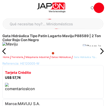
Hola... qué necesitas hoy?
Qué necesitas hoy?... Minidomésticos
Qué necesitas hoy?... Accesorios de cocina
Gata Hidráulica Tipo Patín Lagarto Maviju P88589 | 2 Ton
TÉRMINOS MÁS BUSCADOS
Color Rojo Con Negro
moto
1
.
refrigeradora
2
.
Ferretería
Máquinaria industrial
Gatas Hidráulicas
Gata Hidráulica Tipo Patín Lagarto Maviju P88589 | 2 Ton Color Rojo Con Negro
lavadora
3
.
Referencia:
HE120005-W
scooter
4
.
Tarjeta Crédito
england sound parlantes
5
.
US$
57
,
74
laptop
6
.
celular
7
.
iphone
8
.
MAVIJU S.A.