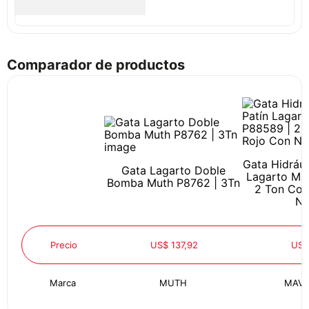
Comparador de productos
Gata Hidrául
Gata Lagarto Doble
Lagarto Mav
Bomba Muth P8762 | 3Tn
2 Ton Col
Ne
Precio
US$ 137,92
US$
Marca
MUTH
MAVIJ