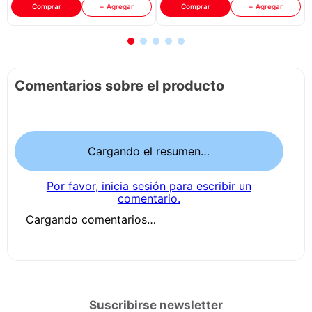
Con Negro
Comprar
+ Agregar
Comprar
+ Agregar
Comentarios sobre el producto
Cargando el resumen…
Por favor, inicia sesión para escribir un
comentario.
Cargando comentarios…
Suscribirse newsletter