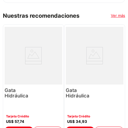
Nuestras recomendaciones
Ver más
Gata
Gata
Hidráulica
Hidráulica
Tipo Patín
Tipo Botella
Lagarto
Maviju
Maviju
P88589 | 5
Tarjeta Crédito
Tarjeta Crédito
P88589 | 2
Ton Color Rojo
US$
57
,
74
US$
34
,
93
Ton Color Rojo
Con Negro