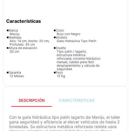
congelador
9
.
cocina
10
.
Marca
Color
Maviju
Rojo con Negro
Medidas
Modelo
Alto: 14 cm; Ancho: 20 cm;
Gata Hidráulica Tipo Patín
Profundo: 45 cm
Altura de elevación
Diseño
30 cm
Tipo patín / lagarto,
estructura metálica
reforzada, sistema hidráulico
manual, ruedas para fácil
desplazamiento y válvula de
seguridad.
Garantía
Peso
12 Meses
12 Kg
DESCRIPCIÓN
CARACTERÍSTICAS
Con la gata hidráulica tipo patín lagarto de Maviju, el taller
gana seguridad y eficiencia al elevar vehículos de hasta 2
toneladas. Su estructura metálica reforzada resiste usos