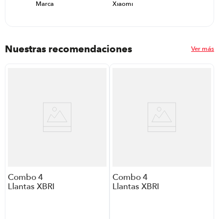
Marca
Xiaomi
R
Nuestras recomendaciones
Ver más
Combo 4
Combo 4
Llantas XBRI
Llantas XBRI
Brutus T/A
Forza A/T 2
265/70R17
235/75R15
P8764 | Incluye
P8764 | Incluye