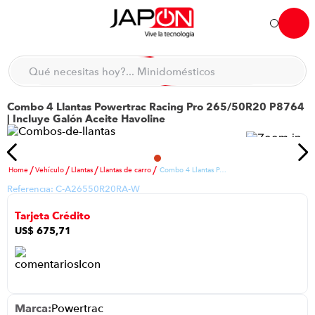
Qué necesitas hoy?... Minidomésticos
Hola... qué necesitas hoy?
Qué necesitas hoy?... Accesorios de cocina
Combo 4 Llantas Powertrac Racing Pro 265/50R20 P8764
TÉRMINOS MÁS BUSCADOS
| Incluye Galón Aceite Havoline
moto
1
.
refrigeradora
2
.
Vehículo
Llantas
Llantas de carro
Combo 4 Llantas Powertrac Racing Pro 265/50R20 P8764 | Incluye Galón Aceite Havoline
lavadora
3
.
Referencia:
C-A26550R20RA-W
scooter
4
.
Tarjeta Crédito
england sound parlantes
5
.
US$
675
,
71
laptop
6
.
celular
7
.
iphone
8
.
Powertrac