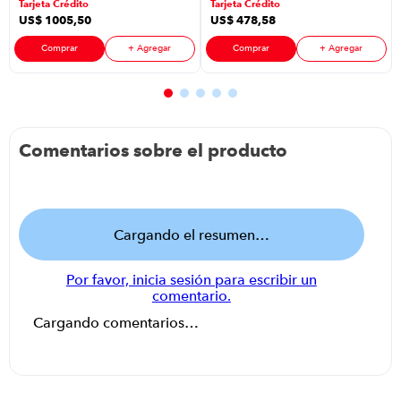
Tarjeta Crédito
Tarjeta Crédito
Galón Aceite
Galón Aceite
US$
1005
,
50
US$
478
,
58
Havoline
Havoline
Comprar
+ Agregar
Comprar
+ Agregar
Comentarios sobre el producto
Cargando el resumen…
Por favor, inicia sesión para escribir un
comentario.
Cargando comentarios…