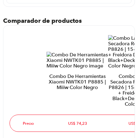
Comparador de productos
Combo De Herramientas
Combo L
Xiaomi NWTK01 P8885 |
Secadora R
Miiiw Color Negro
P8826 | 15-6
+ Freido
Black+Dec
Color
Precio
US$ 74,23
US$ 