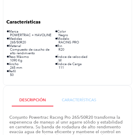
congelador
9
.
cocina
10
.
Marca
Color
POWERTRAC + HAVOLINE
Negro
Medidas
Modelo
265/50R20
RACING PRO
Material
Rin
Compuesto de caucho de
R20
alto rendimiento
Peso Máximo
Índice de velocidad
1090 Kg
W
Ancho
Índice de Carga
265 mm
111
Perfil
50
DESCRIPCIÓN
CARACTERÍSTICAS
Conjunto Powertrac Racing Pro 265/50R20 transforma la
experiencia de manejo al unir agarre sólido y estabilidad
en carretera. Su banda de rodadura de alto rendimiento
evacúa agua de forma eficiente y mantiene el control en