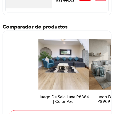
US$
840
,
02
Nature Off White
Comparador de productos
Juego De Sala Luxe P8884
Juego De
| Color Azul
P8909 | 