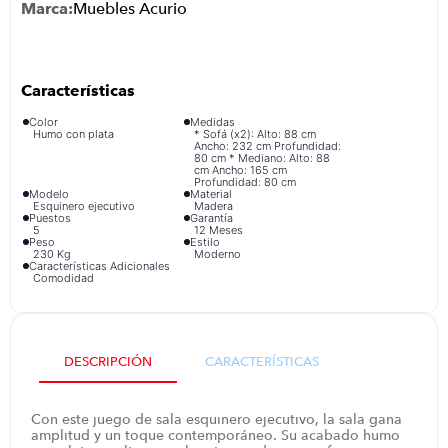
Muebles Acurio
iphone
9
.
cocina
10
.
Color
Medidas
Humo con plata
* Sofá (x2): Alto: 88 cm
Ancho: 232 cm Profundidad:
80 cm * Mediano: Alto: 88
cm Ancho: 165 cm
Profundidad: 80 cm
Modelo
Material
Esquinero ejecutivo
Madera
Puestos
Garantía
5
12 Meses
Peso
Estilo
230 Kg
Moderno
Características Adicionales
Comodidad
DESCRIPCIÓN
CARACTERÍSTICAS
Con este juego de sala esquinero ejecutivo, la sala gana
amplitud y un toque contemporáneo. Su acabado humo