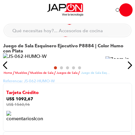
Hola... qué necesitas hoy?
Qué necesitas hoy?... Accesorios de cocina
Qué necesitas hoy?... Hogar
Juego de Sala Esquinero Ejecutivo P8884 | Color Humo
TÉRMINOS MÁS BUSCADOS
con Plata
moto
1
.
refrigeradora
2
.
Muebles
Muebles de Sala
Juegos de Sala
Juego de Sala Esquinero Ejecutivo P8884 | Color Humo con Plata
lavadora
3
.
Referencia:
JS-062-HUMO-W
england sound parlantes
4
.
Tarjeta Crédito
scooter
5
.
US$
1092
,
67
US$
1560
,
96
laptop
6
.
celular
7
.
congelador
8
.