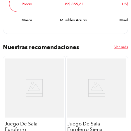
Precio
US$ 859,61
US$ 
Marca
Muebles Acurio
Mueble
Nuestras recomendaciones
Ver más
Juego De Sala
Juego De Sala
Euroferro
Euroferro Siena