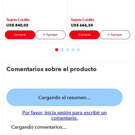
Verona P88598
P88598 | Color
| Color Azul +
Gris Caramelo
Mesa Para Tv
Tarjeta Crédito
Tarjeta Crédito
Esmeralda 70"
US$
840
,
02
US$
666
,
24
P8928 | 70"
Color Nature
Comprar
+ Agregar
Comprar
+ Agregar
Off White
Comentarios sobre el producto
Cargando el resumen…
Por favor, inicia sesión para escribir un
comentario.
Cargando comentarios…