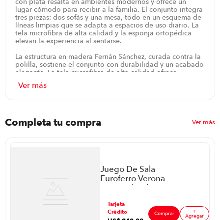
con plata resalta en ambientes modernos y ofrece un
lugar cómodo para recibir a la familia. El conjunto integra
tres piezas: dos sofás y una mesa, todo en un esquema de
líneas limpias que se adapta a espacios de uso diario. La
tela microfibra de alta calidad y la esponja ortopédica
elevan la experiencia al sentarse.
La estructura en madera Fernán Sánchez, curada contra la
polilla, sostiene el conjunto con durabilidad y un acabado
elegante. La tela microfibra de alta calidad ofrece
suavidad al tacto y resistencia al uso diario, manteniendo
un aspecto nuevo por más tiempo. El juego admite cinco
puestos, ideal para reuniones domésticas sin perder
comodidad, y su diseño esquinero facilita la distribución
del espacio. Además, la garantía de fábrica respalda la
tranquilidad, mientras que el color humo con plata ayuda
Completa tu compra
Ver más
a combinar con otros muebles y decoraciones.
Para completar la experiencia diaria, el conjunto invita a
momentos de descanso frente al hogar, reuniones
casuales o tardes de lectura. La mesa acompaña con
altura adecuada para apoyar bebidas y accesorios,
Juego De Sala
manteniendo orden gracias a su superficie amplia. Con
Euroferro Verona
este juego de sala esquinero ejecutivo, la casa se siente
P88598 | Color
más acogedora, sin sacrificar estilo ni funcionalidad, listo
Azul + Mesa Para
para disfrutar sin complicaciones.
ar
Tarjeta
Tv Esmeralda 70"
+
Crédito
P8928 | 70" Color
Comprar
Agregar