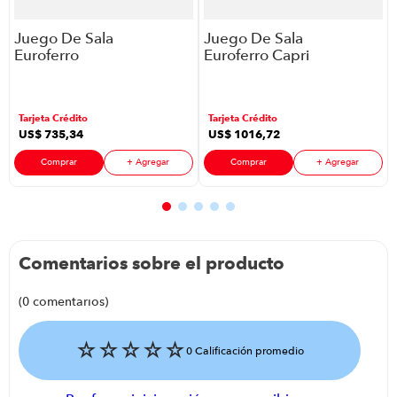
Juego De Sala
Juego De Sala
Euroferro
Euroferro Capri
Verona P88598
R5 -C3 P88598
| Color Azul
| 6 Puestos
Color
Tarjeta Crédito
Tarjeta Crédito
Chocolate
US$
735
,
34
US$
1016
,
72
Comprar
+ Agregar
Comprar
+ Agregar
Comentarios sobre el producto
(0 comentarios)
☆
☆
☆
☆
☆
0 Calificación promedio