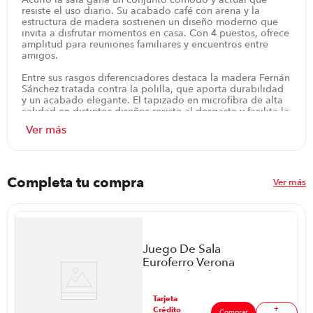
resiste el uso diario. Su acabado café con arena y la
estructura de madera sostienen un diseño moderno que
invita a disfrutar momentos en casa. Con 4 puestos, ofrece
amplitud para reuniones familiares y encuentros entre
amigos.
Entre sus rasgos diferenciadores destaca la madera Fernán
Sánchez tratada contra la polilla, que aporta durabilidad
y un acabado elegante. El tapizado en microfibra de alta
calidad en distintos diseños resiste al desgaste y facilita la
limpieza, manteniendo el color como nuevo. La esponja
ortopédica ofrece soporte cómodo y estable, mientras la
mesa de centro incluida acompaña con una superficie
funcional para apoyar bebidas y snacks, manteniendo
todo al alcance sin ocupar espacio innecesario.
Completa tu compra
Ver más
En escenarios de diario uso, desde tardes de cine hasta
reuniones casuales, este juego responde con estabilidad y
estilo. El color café con arena combina con distintos
ambientes y su estilo moderno complementa muebles
actuales, dejando la sala más cálida y acogedora. Ideal
para reuniones familiares, tardes de cine y momentos de
Juego De Sala
descanso junto a la pareja, gracias a su distribución
Euroferro Verona
cómoda y a la amplitud que facilita conversaciones. La
P88598 | Color
garantía de 12 meses respalda la tranquilidad, reforzando
Azul
la confianza en una inversión que favorece la convivencia
ar
Tarjeta
diaria.
+
Crédito
Comprar