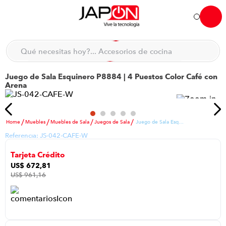
Hola... qué necesitas hoy?
Qué necesitas hoy?... Accesorios de cocina
Qué necesitas hoy?... Hogar
Juego de Sala Esquinero P8884 | 4 Puestos Color Café con
TÉRMINOS MÁS BUSCADOS
Arena
moto
1
.
refrigeradora
2
.
Muebles
Muebles de Sala
Juegos de Sala
Juego de Sala Esquinero P8884 | 4 Puestos Color Café con Arena
lavadora
3
.
Referencia:
JS-042-CAFE-W
scooter
4
.
Tarjeta Crédito
england sound parlantes
5
.
US$
672
,
81
US$
961
,
16
laptop
6
.
celular
7
.
iphone
8
.