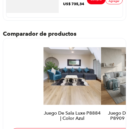
Agregar
US$
735
,
34
Comparador de productos
Juego De Sala Luxe P8884
Juego De
| Color Azul
P8909 | 