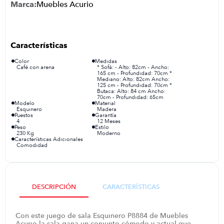
Muebles Acurio
congelador
9
.
cocina
10
.
Color
Medidas
Café con arena
* Sofá: - Alto: 82cm - Ancho:
165 cm - Profundidad: 70cm *
Mediano: Alto: 82cm Ancho:
125 cm - Profundidad: 70cm *
Butaca: Alto: 84 cm Ancho:
70cm - Profundidad: 65cm
Modelo
Material
Esquinero
Madera
Puestos
Garantía
4
12 Meses
Peso
Estilo
230 Kg
Moderno
Características Adicionales
Comodidad
DESCRIPCIÓN
CARACTERÍSTICAS
Con este juego de sala Esquinero P8884 de Muebles
Acurio la sala gana un conjunto cómodo y actual que