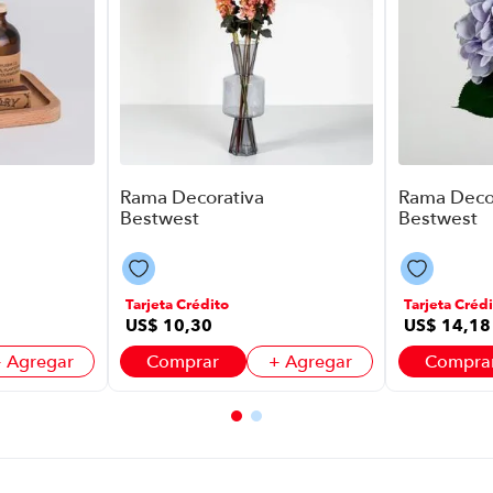
Rama Decorativa
Rama Deco
Bestwest
Bestwest
Hortensia P88617
Hortensia
| Color Verde
| Color Lila
Tarjeta Crédito
Tarjeta Crédi
US$
10
,
30
US$
14
,
18
 Agregar
Comprar
+ Agregar
Compra