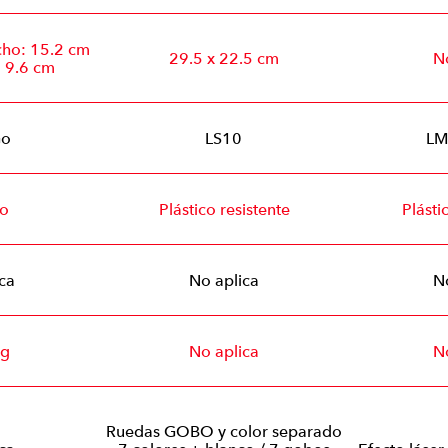
cho: 15.2 cm
29.5 x 22.5 cm
N
 9.6 cm
Go
LS10
LM
co
Plástico resistente
Plásti
ca
No aplica
N
Kg
No aplica
N
Ruedas GOBO y color separado