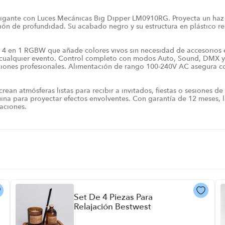
trigante con Luces Mecánicas Big Dipper LM0910RG. Proyecta un haz l
ión de profundidad. Su acabado negro y su estructura en plástico res
 4 en 1 RGBW que añade colores vivos sin necesidad de accesorios ex
ualquier evento. Control completo con modos Auto, Sound, DMX y M
laciones profesionales. Alimentación de rango 100-240V AC asegura 
crean atmósferas listas para recibir a invitados, fiestas o sesiones de
uina para proyectar efectos envolventes. Con garantía de 12 meses,
aciones.
Set De 4 Piezas Para
Relajación Bestwest
P88617 | 100 Ml Color