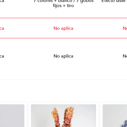
ca
7 colores + blanco / 7 gobos
Efecto láser
fijos + tiro
ca
No aplica
N
ca
No aplica
N