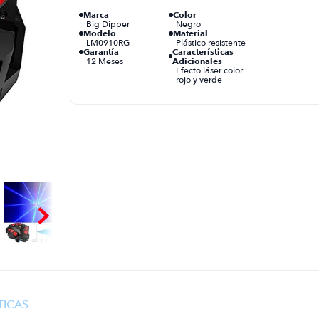
Marca
Color
Big Dipper
Negro
Modelo
Material
LM0910RG
Plástico resistente
Garantía
Características
12 Meses
Adicionales
Efecto láser color
rojo y verde
TICAS