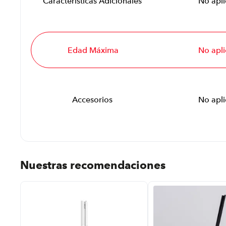
Características Adicionales
No apli
Edad Máxima
No apli
Accesorios
No apli
Nuestras recomendaciones
 %