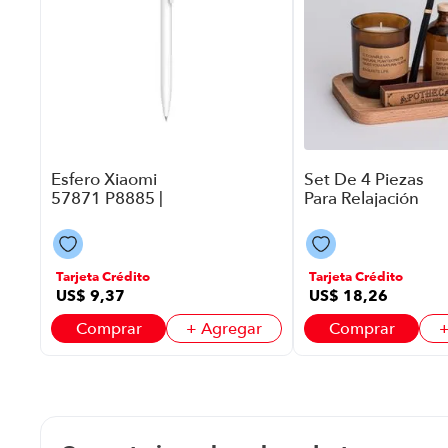
ar
Esfero Xiaomi
Set De 4 Piezas
57871 P8885 |
Para Relajación
Color Blanco
Bestwest P88617
| 100 Ml Color
Tarjeta Crédito
Tarjeta Crédito
US$
9
,
37
US$
18
,
26
Comprar
+ Agregar
Comprar
+