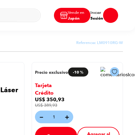
Vende en
Iniciar
Japón
Sesión
Referencia:
LM0910RG-W
Precio exclusivo
-
10 %
Tarjeta
Láser
Crédito
US$
350
,
93
US$
389
,
93
－
＋
Agregar al