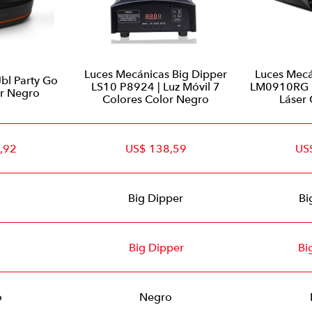
Luces Mecánicas Big Dipper
Luces Mecá
Jbl Party Go
LS10 P8924 | Luz Móvil 7
LM0910RG P
r Negro
Colores Color Negro
Láser
,92
US$ 138,59
US
Big Dipper
Bi
Big Dipper
Bi
o
Negro