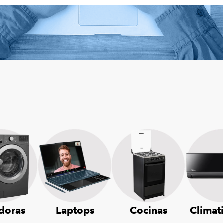
doras
Laptops
Cocinas
Climat