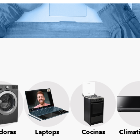
doras
Laptops
Cocinas
Climat