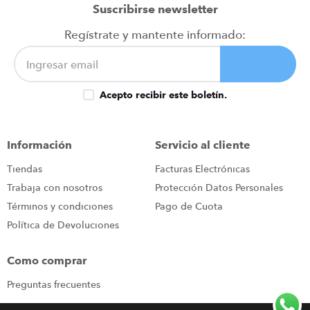
★
★
★
★
★
Suscribirse newsletter
Tu nombre
Regístrate y mantente informado:
Dirección de email
Acepto recibir este boletín.
Escribe un comentario
Información
Servicio al cliente
Tiendas
Facturas Electrónicas
Trabaja con nosotros
Protección Datos Personales
Términos y condiciones
Pago de Cuota
Política de Devoluciones
ENVIAR COMENTARIO
Como comprar
Preguntas frecuentes