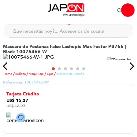
Hola... qué necesitas hoy?
Qué necesitas hoy?... Accesorios de cocina
Qué necesitas hoy?... Hogar
Máscara de Pestañas False Lashepic Max Factor P8766 |
TÉRMINOS MÁS BUSCADOS
Black 10075466-W
moto
1
.
refrigeradora
2
.
Belleza
Maquillaje
Ojos
Máscara de Pestañas False Lashepic Max Factor P8766 | Black 10075466-W
lavadora
3
.
Referencia:
10075466-W
scooter
4
.
Tarjeta Crédito
england sound parlantes
5
.
US$
15
,
27
US$
16
,
97
laptop
6
.
celular
7
.
iphone
8
.