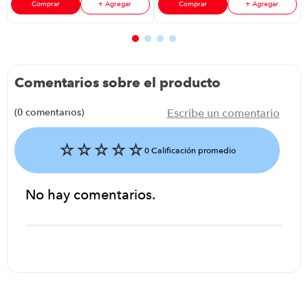
Comprar
+ Agregar
Comprar
+ Agregar
Comentarios sobre el producto
(0 comentarios)
Escribe un comentario
☆
☆
☆
☆
☆
0 Calificación promedio
No hay comentarios.
Agregar comentario
Título
Califica el producto de 1 a 5 estrellas