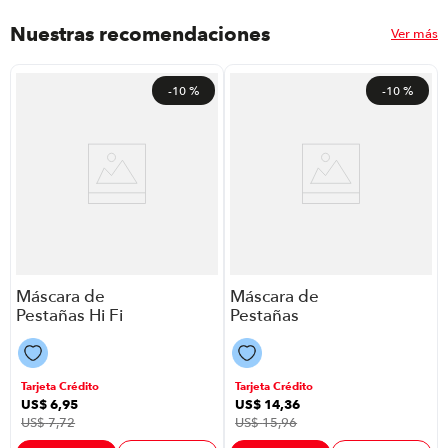
Nuestras recomendaciones
Ver más
-
10 %
-
10 %
Máscara de
Máscara de
Pestañas Hi Fi
Pestañas
Waterproof
Clump Defy
Max Factor
Max Factor
P8766 | Black
P8766 | Black
Tarjeta Crédito
Tarjeta Crédito
01 10071138-
10038084-W
US$
6
,
95
US$
14
,
36
W
US$
7
,
72
US$
15
,
96