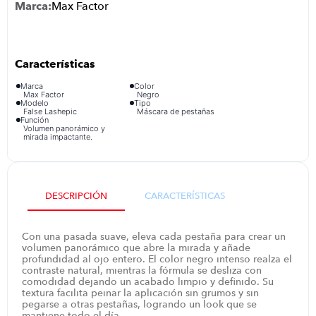
Max Factor
congelador
9
.
cocina
10
.
Marca
Color
Max Factor
Negro
Modelo
Tipo
False Lashepic
Máscara de pestañas
Función
Volumen panorámico y
mirada impactante.
DESCRIPCIÓN
CARACTERÍSTICAS
Con una pasada suave, eleva cada pestaña para crear un
volumen panorámico que abre la mirada y añade
profundidad al ojo entero. El color negro intenso realza el
contraste natural, mientras la fórmula se desliza con
comodidad dejando un acabado limpio y definido. Su
textura facilita peinar la aplicación sin grumos y sin
pegarse a otras pestañas, logrando un look que se
mantiene todo el día.