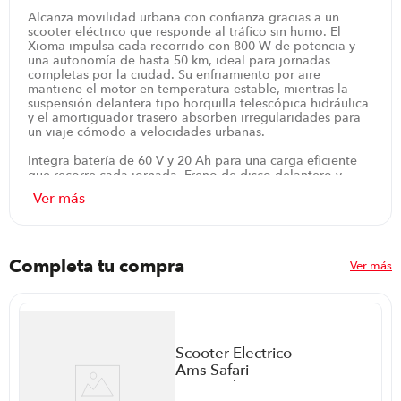
Alcanza movilidad urbana con confianza gracias a un
scooter eléctrico que responde al tráfico sin humo. El
Xioma impulsa cada recorrido con 800 W de potencia y
una autonomía de hasta 50 km, ideal para jornadas
completas por la ciudad. Su enfriamiento por aire
mantiene el motor en temperatura estable, mientras la
suspensión delantera tipo horquilla telescópica hidráulica
y el amortiguador trasero absorben irregularidades para
un viaje cómodo a velocidades urbanas.
Integra batería de 60 V y 20 Ah para una carga eficiente
que recorre cada jornada. Freno de disco delantero y
tambor trasero ofrecen respuesta segura ante el tráfico.
Dos modos de conducción Eco y Sport adaptan la
experiencia a cada tramo, y el asiento tipo scooter para
dos personas ofrece comodidad compartida en cada
viaje. El acabado en color blanco aporta claridad y estilo
urbano.
Completa tu compra
Ver más
En desplazamientos diarios por la ciudad, este Xioma
acompaña sin complicaciones: la carga es sencilla entre
usos, las suspensiones absorben imperfecciones y el
diseño facilita maniobras en calles estrechas. Garantía de
6 meses respalda cada ruta, aportando tranquilidad y una
Scooter Electrico
experiencia de movilidad consistente.
Ams Safari
P88652 | 3000