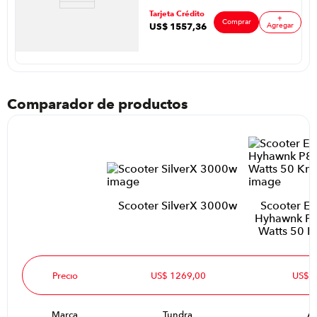
Watts Color
ar
¿Necesitas mantenimiento? Encuentra un taller
Negro
Tarjeta Crédito
+
Comprar
autorizado.
US$
1557
,
36
Agregar
Consulta los talleres autorizados
Comparador de productos
Scooter SilverX 3000w
Scooter El
Hyhawnk P8
Watts 50 K
Precio
US$ 1269,00
US$ 
Marca
Tundra
A