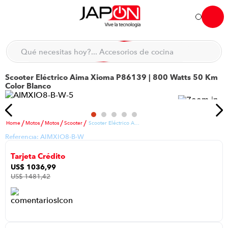
Hola... qué necesitas hoy?
Qué necesitas hoy?... Accesorios de cocina
Qué necesitas hoy?... Hogar
Scooter Eléctrico Aima Xioma P86139 | 800 Watts 50 Km
TÉRMINOS MÁS BUSCADOS
Color Blanco
moto
1
.
refrigeradora
2
.
Motos
Motos
Scooter
Scooter Eléctrico Aima Xioma P86139 | 800 Watts 50 Km Color Blanco
lavadora
3
.
Referencia:
AIMXIO8-B-W
scooter
4
.
Tarjeta Crédito
england sound parlantes
5
.
US$
1036
,
99
US$
1481
,
42
celular
6
.
laptop
7
.
congelador
8
.