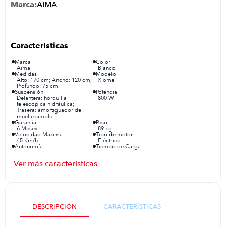
AIMA
iphone
9
.
cocina
10
.
Marca
Color
Aima
Blanco
Medidas
Modelo
Alto: 170 cm; Ancho: 120 cm;
Xioma
Profundo: 75 cm
Suspensión
Potencia
Delantera: horquilla
800 W
telescópica hidráulica;
Trasera: amortiguador de
muelle simple
Garantía
Peso
6 Meses
89 kg
Velocidad Maxima
Tipo de motor
45 Km/h
Eléctrico
Autonomía
Tiempo de Carga
50 Km
6-8 horas
Torque máximo
Batería
70 Nm
60V 20Ah
Tipo de Asiento
Sistema de alimentación
Tipo scooter para dos
Eléctrico
personas
Sistema de enfriamiento
Llantas
Aire
- Neumático delantero:
2.75/10 - Neumático trasero:
DESCRIPCIÓN
CARACTERÍSTICAS
2.75/10