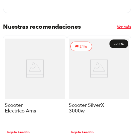
Nuestras recomendaciones
Ver más
-
20 %
24hs
Scooter
Scooter SilverX
Electrico Ams
3000w
Safari P88652 |
3000 Watts
Color Negro
Tarjeta Crédito
Tarjeta Crédito